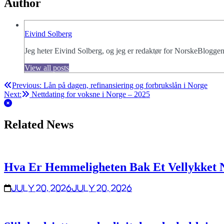
Author
Eivind Solberg
Jeg heter Eivind Solberg, og jeg er redaktør for NorskeBloggen,
View all posts
Post
Previous:
Lån på dagen, refinansiering og forbrukslån i Norge
Next:
Nettdating for voksne i Norge – 2025
navigation
Related News
Hva Er Hemmeligheten Bak Et Vellykket 
July 20, 2026
July 20, 2026