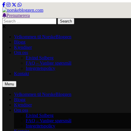
Skip
to
content
Prenumerera
norskebloggen.com
Search
for:
Velkommen til NorskeBloggen
Blogg
Kjendiser
Om oss
Eivind Solberg
FAQ – Vanlige spørsmål
Integritetspolicy
Kontakt
Menu
Velkommen til NorskeBloggen
Blogg
Kjendiser
Om oss
Eivind Solberg
FAQ – Vanlige spørsmål
Integritetspolicy