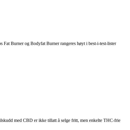
Fat Burner og Bodyfat Burner rangeres høyt i best-i-test-lister
ilskudd med CBD er ikke tillatt å selge fritt, men enkelte THC-frie