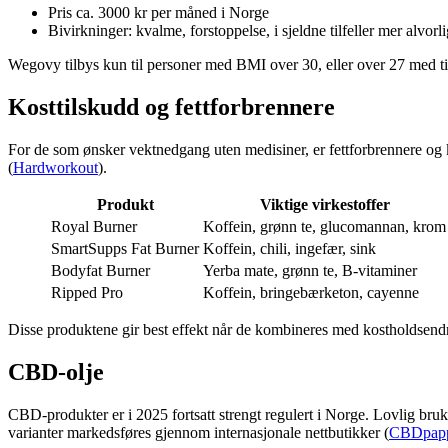
Pris ca. 3000 kr per måned i Norge
Bivirkninger: kvalme, forstoppelse, i sjeldne tilfeller mer alvorli
Wegovy tilbys kun til personer med BMI over 30, eller over 27 med ti
Kosttilskudd og fettforbrennere
For de som ønsker vektnedgang uten medisiner, er fettforbrennere og k
(
Hardworkout
).
Produkt
Viktige virkestoffer
Royal Burner
Koffein, grønn te, glucomannan, krom
SmartSupps Fat Burner
Koffein, chili, ingefær, sink
Bodyfat Burner
Yerba mate, grønn te, B-vitaminer
Ripped Pro
Koffein, bringebærketon, cayenne
Disse produktene gir best effekt når de kombineres med kostholdsendri
CBD-olje
CBD-produkter er i 2025 fortsatt strengt regulert i Norge. Lovlig bruk
varianter markedsføres gjennom internasjonale nettbutikker (
CBDpap