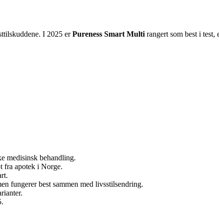
sttilskuddene. I 2025 er
Pureness Smart Multi
rangert som best i test
kke medisinsk behandling.
t fra apotek i Norge.
rt.
, men fungerer best sammen med livsstilsendring.
rianter.
5.