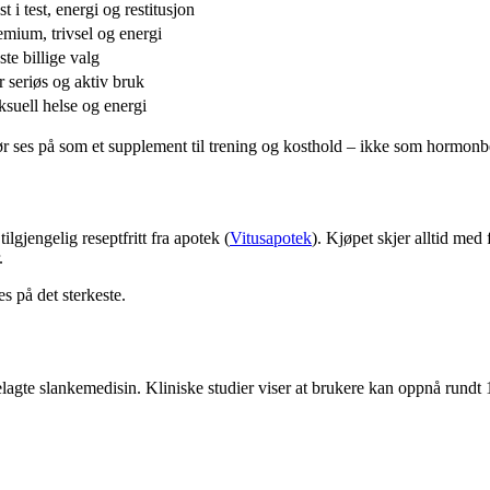
t i test, energi og restitusjon
emium, trivsel og energi
ste billige valg
r seriøs og aktiv bruk
ksuell helse og energi
n bør ses på som et supplement til trening og kosthold – ikke som hormon
ilgjengelig reseptfritt fra apotek (
Vitusapotek
). Kjøpet skjer alltid med
.
s på det sterkeste.
tbelagte slankemedisin. Kliniske studier viser at brukere kan oppnå run