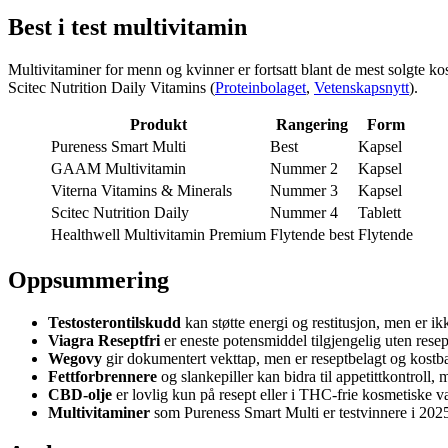
Best i test multivitamin
Multivitaminer for menn og kvinner er fortsatt blant de mest solgte ko
Scitec Nutrition Daily Vitamins (
Proteinbolaget
,
Vetenskapsnytt
).
Produkt
Rangering
Form
Pureness Smart Multi
Best
Kapsel
GAAM Multivitamin
Nummer 2
Kapsel
Viterna Vitamins & Minerals
Nummer 3
Kapsel
Scitec Nutrition Daily
Nummer 4
Tablett
Healthwell Multivitamin Premium
Flytende best
Flytende
Oppsummering
Testosterontilskudd
kan støtte energi og restitusjon, men er i
Viagra Reseptfri
er eneste potensmiddel tilgjengelig uten resep
Wegovy
gir dokumentert vekttap, men er reseptbelagt og kostba
Fettforbrennere
og slankepiller kan bidra til appetittkontroll
CBD-olje
er lovlig kun på resept eller i THC-frie kosmetiske va
Multivitaminer
som Pureness Smart Multi er testvinnere i 202