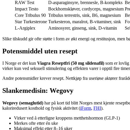
RAW Test
D-asparaginsyre, brennesle, B-kompleks
Bes
Impact Testo
Bockhornskløver, cordyceps, magnesium
Pr
Core Tribulus 90
Tribulus terrestris, sink, B6, magnesium
Be
Star Turkesterone
Turkesteron, maralrot, B-vitaminer, sink
Fo
L-Argiplex
Aminosyrer, ginseng, sink, D-vitamin
Se
Slike tilskudd gir ofte støtte i form av økt energi og restitusjon, me
Potensmiddel uten resept
I Norge er det kun
Viagra Reseptfri (50 mg sildenafil)
som er lovlig t
virker kun ved seksuell stimulering og effekten varer i opptil fire timer
Andre potensmidler krever resept. Nettkjøp fra useriøse aktører fraråde
Slankemedisin: Wegovy
Wegovy (semaglutid)
har på kort tid blitt Norges mest kjente resep
kaloriredusert kosthold og fysisk aktivitet (
iForm
,
FHI
).
Virker ved å etterligne kroppens metthetshormon (GLP-1)
Merkes ofte etter én uke
Maksimal effekt etter 8–16 uker