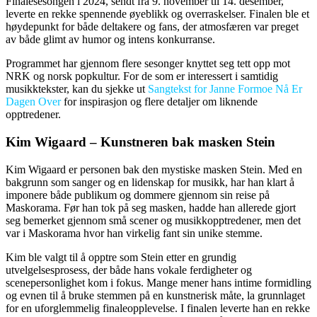
Finalesesongen i 2024, sendt fra 9. november til 14. desember,
leverte en rekke spennende øyeblikk og overraskelser. Finalen ble et
høydepunkt for både deltakere og fans, der atmosfæren var preget
av både glimt av humor og intens konkurranse.
Programmet har gjennom flere sesonger knyttet seg tett opp mot
NRK og norsk popkultur. For de som er interessert i samtidig
musikktekster, kan du sjekke ut
Sangtekst for Janne Formoe Nå Er
Dagen Over
for inspirasjon og flere detaljer om liknende
opptredener.
Kim Wigaard – Kunstneren bak masken Stein
Kim Wigaard er personen bak den mystiske masken Stein. Med en
bakgrunn som sanger og en lidenskap for musikk, har han klart å
imponere både publikum og dommere gjennom sin reise på
Maskorama. Før han tok på seg masken, hadde han allerede gjort
seg bemerket gjennom små scener og musikkopptredener, men det
var i Maskorama hvor han virkelig fant sin unike stemme.
Kim ble valgt til å opptre som Stein etter en grundig
utvelgelsesprosess, der både hans vokale ferdigheter og
scenepersonlighet kom i fokus. Mange mener hans intime formidling
og evnen til å bruke stemmen på en kunstnerisk måte, la grunnlaget
for en uforglemmelig finaleopplevelse. I finalen leverte han en rekke