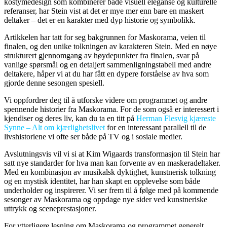
kostymedesign som kombinerer både visuell eleganse og kulturelle
referanser, har Stein vist at det er mye mer enn bare en maskert
deltaker – det er en karakter med dyp historie og symbolikk.
Artikkelen har tatt for seg bakgrunnen for Maskorama, veien til
finalen, og den unike tolkningen av karakteren Stein. Med en nøye
strukturert gjennomgang av høydepunkter fra finalen, svar på
vanlige spørsmål og en detaljert sammenligningstabell med andre
deltakere, håper vi at du har fått en dypere forståelse av hva som
gjorde denne sesongen spesiell.
Vi oppfordrer deg til å utforske videre om programmet og andre
spennende historier fra Maskorama. For de som også er interessert i
kjendiser og deres liv, kan du ta en titt på
Herman Flesvig kjæreste
Synne – Alt om kjærlighetslivet
for en interessant parallell til de
livshistoriene vi ofte ser både på TV og i sosiale medier.
Avslutningsvis vil vi si at Kim Wigaards transformasjon til Stein har
satt nye standarder for hva man kan forvente av en maskeradeltaker.
Med en kombinasjon av musikalsk dyktighet, kunstnerisk tolkning
og en mystisk identitet, har han skapt en opplevelse som både
underholder og inspirerer. Vi ser frem til å følge med på kommende
sesonger av Maskorama og oppdage nye sider ved kunstneriske
uttrykk og sceneprestasjoner.
For ytterligere lesning om Maskorama og programmet generelt,