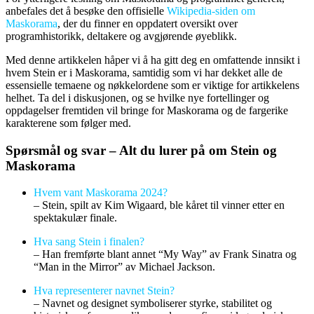
anbefales det å besøke den offisielle
Wikipedia-siden om
Maskorama
, der du finner en oppdatert oversikt over
programhistorikk, deltakere og avgjørende øyeblikk.
Med denne artikkelen håper vi å ha gitt deg en omfattende innsikt i
hvem Stein er i Maskorama, samtidig som vi har dekket alle de
essensielle temaene og nøkkelordene som er viktige for artikkelens
helhet. Ta del i diskusjonen, og se hvilke nye fortellinger og
oppdagelser fremtiden vil bringe for Maskorama og de fargerike
karakterene som følger med.
Spørsmål og svar – Alt du lurer på om Stein og
Maskorama
Hvem vant Maskorama 2024?
– Stein, spilt av Kim Wigaard, ble kåret til vinner etter en
spektakulær finale.
Hva sang Stein i finalen?
– Han fremførte blant annet “My Way” av Frank Sinatra og
“Man in the Mirror” av Michael Jackson.
Hva representerer navnet Stein?
– Navnet og designet symboliserer styrke, stabilitet og