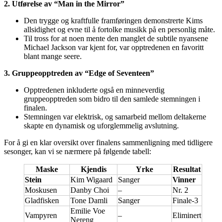
2. Utførelse av “Man in the Mirror”
Den trygge og kraftfulle framføringen demonstrerte Kims
allsidighet og evne til å fortolke musikk på en personlig måte.
Til tross for at noen mente den manglet de subtile nyansene
Michael Jackson var kjent for, var opptredenen en favoritt
blant mange seere.
3. Gruppeopptreden av “Edge of Seventeen”
Opptredenen inkluderte også en minneverdig
gruppeopptreden som bidro til den samlede stemningen i
finalen.
Stemningen var elektrisk, og samarbeid mellom deltakerne
skapte en dynamisk og uforglemmelig avslutning.
For å gi en klar oversikt over finalens sammenligning med tidligere
sesonger, kan vi se nærmere på følgende tabell:
Maske
Kjendis
Yrke
Resultat
Stein
Kim Wigaard
Sanger
Vinner
Moskusen
Danby Choi
–
Nr. 2
Gladfisken
Tone Damli
Sanger
Finale-3
Emilie Voe
Vampyren
–
Eliminert
Nereng