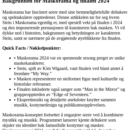
Bakgrunnen for Maskorama og finalen 2024
Maskorama har fascinert seere med sine hemmelighetsfulle deltakere
og spektakulære opptredener. Denne artikkelen tar for seg hvem
Stein i Maskorama egentlig er, med spesiell vekt på finalen i 2024
og den imponerende prestasjonen til kunstneren bak masken. Vi vil
dykke ned i historien, bakgrunnen og betydningen av karakteren
Stein, samt se nærmere på de avgjørende øyeblikkene fra finalen.
Quick Facts / Nøkkelpunkter:
•
Maskorama 2024 var en spennende sesong preget av unike
maskekarakterer.
•
Stein, spilt av Kim Wigaard, vant finalen ved blant annet å
fremføre “My Way.”
•
Masken representerer en steiformet figur med kulturelle og
historiske referanser.
•
Finalen inkluderte også sanger som “Man in the Mirror” og
gruppeopptreden av “Edge of Seventeen.”
•
Ekspertinnsikt og detaljerte anekdoter knytter sammen
musikk, kostymedesign og publikumsopplevelsen.
Maskorama-konseptet fortsetter å engasjere seere ved å kombinere
mystikk og musikk. Programmet lanserer kjente deltakere som
skjuler sin identitet bak fantasifulle kostymer og masker.