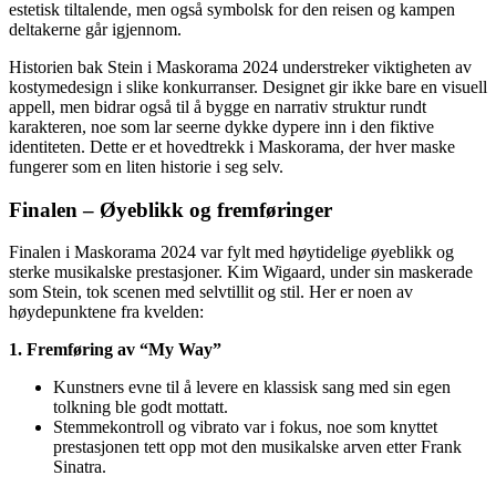
estetisk tiltalende, men også symbolsk for den reisen og kampen
deltakerne går igjennom.
Historien bak Stein i Maskorama 2024 understreker viktigheten av
kostymedesign i slike konkurranser. Designet gir ikke bare en visuell
appell, men bidrar også til å bygge en narrativ struktur rundt
karakteren, noe som lar seerne dykke dypere inn i den fiktive
identiteten. Dette er et hovedtrekk i Maskorama, der hver maske
fungerer som en liten historie i seg selv.
Finalen – Øyeblikk og fremføringer
Finalen i Maskorama 2024 var fylt med høytidelige øyeblikk og
sterke musikalske prestasjoner. Kim Wigaard, under sin maskerade
som Stein, tok scenen med selvtillit og stil. Her er noen av
høydepunktene fra kvelden:
1. Fremføring av “My Way”
Kunstners evne til å levere en klassisk sang med sin egen
tolkning ble godt mottatt.
Stemmekontroll og vibrato var i fokus, noe som knyttet
prestasjonen tett opp mot den musikalske arven etter Frank
Sinatra.