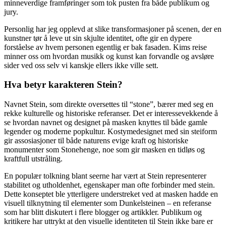
minneverdige framføringer som tok pusten fra både publikum og
jury.
Personlig har jeg opplevd at slike transformasjoner på scenen, der en
kunstner tør å leve ut sin skjulte identitet, ofte gir en dypere
forståelse av hvem personen egentlig er bak fasaden. Kims reise
minner oss om hvordan musikk og kunst kan forvandle og avsløre
sider ved oss selv vi kanskje ellers ikke ville sett.
Hva betyr karakteren Stein?
Navnet Stein, som direkte oversettes til “stone”, bærer med seg en
rekke kulturelle og historiske referanser. Det er interessevekkende å
se hvordan navnet og designet på masken knyttes til både gamle
legender og moderne popkultur. Kostymedesignet med sin steiform
gir assosiasjoner til både naturens evige kraft og historiske
monumenter som Stonehenge, noe som gir masken en tidløs og
kraftfull utstråling.
En populær tolkning blant seerne har vært at Stein representerer
stabilitet og utholdenhet, egenskaper man ofte forbinder med stein.
Dette konseptet ble ytterligere understreket ved at masken hadde en
visuell tilknytning til elementer som Dunkelsteinen – en referanse
som har blitt diskutert i flere blogger og artikkler. Publikum og
kritikere har uttrykt at den visuelle identiteten til Stein ikke bare er