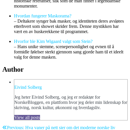
historiske referanser, slik som de man finner i legendariske
monumenter.
Hvordan fungerer Maskorama?
– Deltakere synger bak masker, og identiteten deres avsløres
etterhvert som showet skrider frem. Denne mystikken har
vært en av huskerekkene til programmet.
Hvorfor ble Kim Wigaard valgt som Stein?
– Hans unike stemme, scenepersonlighet og evnen til å
formidle følelser sterkt gjennom sang gjorde ham til et ideelt
valg for denne masken.
Author
Eivind Solberg
Jeg heter Eivind Solberg, og jeg er redaktør for
NorskeBloggen, en plattform hvor jeg deler min lidenskap for
skriving, norsk kultur, økonomi og hverdagsliv.
View all posts
Post
Previous:
Hva vaner på nett sier om det moderne norske liv