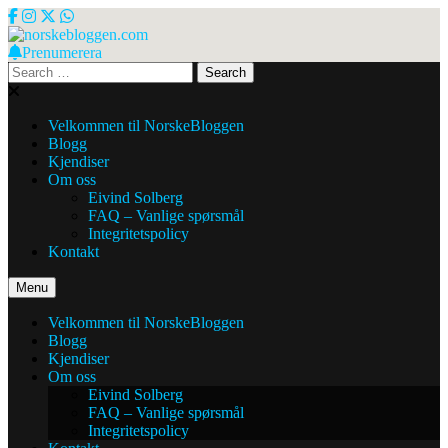
Skip
to
content
Prenumerera
norskebloggen.com
Search
for:
Velkommen til NorskeBloggen
Blogg
Kjendiser
Om oss
Eivind Solberg
FAQ – Vanlige spørsmål
Integritetspolicy
Kontakt
Menu
Velkommen til NorskeBloggen
Blogg
Kjendiser
Om oss
Eivind Solberg
FAQ – Vanlige spørsmål
Integritetspolicy