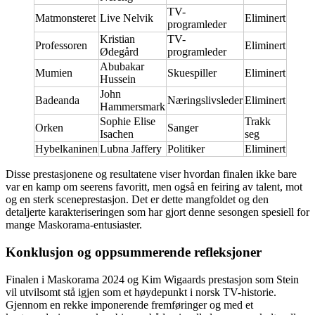
TV-
Matmonsteret
Live Nelvik
Eliminert
programleder
Kristian
TV-
Professoren
Eliminert
Ødegård
programleder
Abubakar
Mumien
Skuespiller
Eliminert
Hussein
John
Badeanda
Næringslivsleder
Eliminert
Hammersmark
Sophie Elise
Trakk
Orken
Sanger
Isachen
seg
Hybelkaninen
Lubna Jaffery
Politiker
Eliminert
Disse prestasjonene og resultatene viser hvordan finalen ikke bare
var en kamp om seerens favoritt, men også en feiring av talent, mot
og en sterk sceneprestasjon. Det er dette mangfoldet og den
detaljerte karakteriseringen som har gjort denne sesongen spesiell for
mange Maskorama-entusiaster.
Konklusjon og oppsummerende refleksjoner
Finalen i Maskorama 2024 og Kim Wigaards prestasjon som Stein
vil utvilsomt stå igjen som et høydepunkt i norsk TV-historie.
Gjennom en rekke imponerende fremføringer og med et