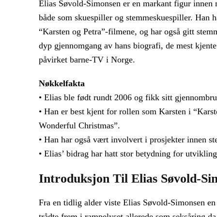
Elias Søvold-Simonsen er en markant figur innen 
både som skuespiller og stemmeskuespiller. Han har
“Karsten og Petra”-filmene, og har også gitt stemme
dyp gjennomgang av hans biografi, de mest kjente
påvirket barne‑TV i Norge.
Nøkkelfakta
• Elias ble født rundt 2006 og fikk sitt gjennombr
• Han er best kjent for rollen som Karsten i “Kar
Wonderful Christmas”.
• Han har også vært involvert i prosjekter innen s
• Elias’ bidrag har hatt stor betydning for utvikl
Introduksjon Til Elias Søvold-S
Fra en tidlig alder viste Elias Søvold-Simonsen e
trådte frem i rampelyset allerede som seksåring da 