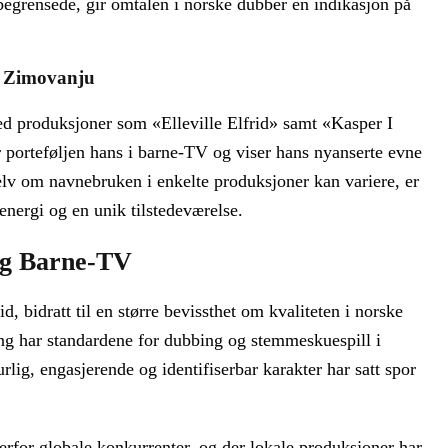
egrensede, gir omtalen i norske dubber en indikasjon på
a Zimovanju
ed produksjoner som «Elleville Elfrid» samt «Kasper I
porteføljen hans i barne‑TV og viser hans nyanserte evne
 Selv om navnebruken i enkelte produksjoner kan variere, er
 energi og en unik tilstedeværelse.
Og Barne‑TV
, bidratt til en større bevissthet om kvaliteten i norske
 har standardene for dubbing og stemmeskuespill i
rlig, engasjerende og identifiserbar karakter har satt spor
verfor globale konkurrenter, og der lokale produksjoner har