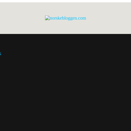
norskebloggen.com
N