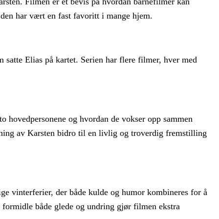
Karsten. Filmen er et bevis på hvordan barnefilmer kan
en har vært en fast favoritt i mange hjem.
satte Elias på kartet. Serien har flere filmer, hver med
 to hovedpersonene og hvordan de vokser opp sammen
ing av Karsten bidro til en livlig og troverdig fremstilling
ige vinterferier, der både kulde og humor kombineres for å
 å formidle både glede og undring gjør filmen ekstra