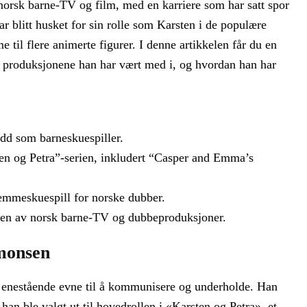
norsk barne‑TV og film, med en karriere som har satt spor
 blitt husket for sin rolle som Karsten i de populære
 til flere animerte figurer. I denne artikkelen får du en
 produksjonene han har vært med i, og hvordan han har
udd som barneskuespiller.
sten og Petra”-serien, inkludert “Casper and Emma’s
temmeskuespill for norske dubber.
ingen av norsk barne‑TV og dubbeproduksjoner.
imonsen
n enestående evne til å kommunisere og underholde. Han
han ble valgt ut til hovedrollen i «Karsten og Petra», et