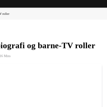
 roller
iografi og barne-TV roller
16 Mins