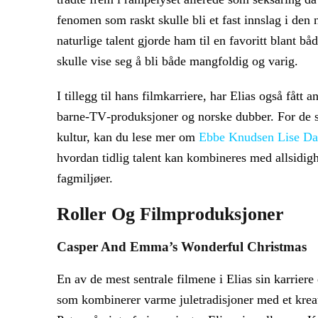
fenomen som raskt skulle bli et fast innslag i de
naturlige talent gjorde ham til en favoritt blant b
skulle vise seg å bli både mangfoldig og varig.
I tillegg til hans filmkarriere, har Elias også fått
barne‑TV‑produksjoner og norske dubber. For de so
kultur, kan du lese mer om
Ebbe Knudsen Lise Dav
hvordan tidlig talent kan kombineres med allsidig
fagmiljøer.
Roller Og Filmproduksjoner
Casper And Emma’s Wonderful Christmas
En av de mest sentrale filmene i Elias sin karrie
som kombinerer varme juletradisjoner med et kreat