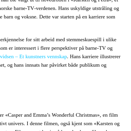
n norske barne‑TV‑verdenen. Hans uskyldige utstråling og
åde barn og voksne. Dette var starten på en karriere som
 anerkjennelse for sitt arbeid med stemmeskuespill i ulike
m er interessert i flere perspektiver på barne‑TV og
idsen – Et kunstners vennskap
. Hans karriere illustrerer
het, og hans innsats har påvirket både publikum og
re er «Casper and Emma’s Wonderful Christmas», en film
ivt univers. I denne filmen, også kjent som «Karsten og