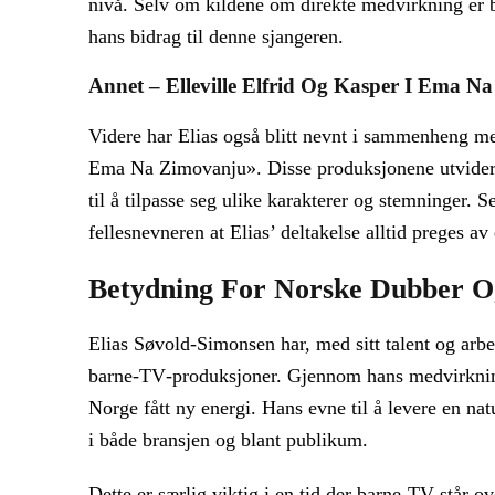
nivå. Selv om kildene om direkte medvirkning er b
hans bidrag til denne sjangeren.
Annet – Elleville Elfrid Og Kasper I Ema N
Videre har Elias også blitt nevnt i sammenheng m
Ema Na Zimovanju». Disse produksjonene utvider 
til å tilpasse seg ulike karakterer og stemninger.
fellesnevneren at Elias’ deltakelse alltid preges av
Betydning For Norske Dubber 
Elias Søvold-Simonsen har, med sitt talent og arbeid
barne‑TV‑produksjoner. Gjennom hans medvirkning
Norge fått ny energi. Hans evne til å levere en natu
i både bransjen og blant publikum.
Dette er særlig viktig i en tid der barne‑TV står o