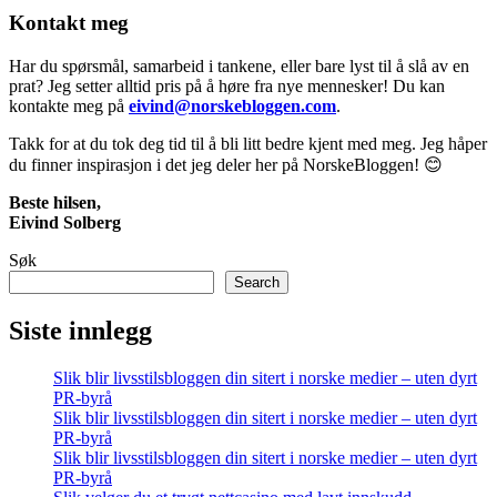
Kontakt meg
Har du spørsmål, samarbeid i tankene, eller bare lyst til å slå av en
prat? Jeg setter alltid pris på å høre fra nye mennesker! Du kan
kontakte meg på
eivind@norskebloggen.com
.
Takk for at du tok deg tid til å bli litt bedre kjent med meg. Jeg håper
du finner inspirasjon i det jeg deler her på NorskeBloggen! 😊
Beste hilsen,
Eivind Solberg
Søk
Search
Siste innlegg
Slik blir livsstilsbloggen din sitert i norske medier – uten dyrt
PR-byrå
Slik blir livsstilsbloggen din sitert i norske medier – uten dyrt
PR-byrå
Slik blir livsstilsbloggen din sitert i norske medier – uten dyrt
PR-byrå