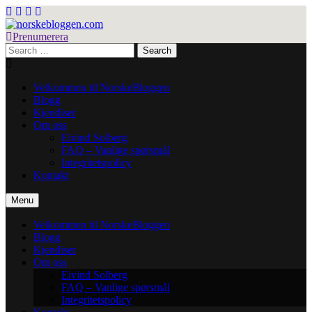
Skip
to
content
Prenumerera
norskebloggen.com
Search
for:
Velkommen til NorskeBloggen
Blogg
Kjendiser
Om oss
Eivind Solberg
FAQ – Vanlige spørsmål
Integritetspolicy
Kontakt
Menu
Velkommen til NorskeBloggen
Blogg
Kjendiser
Om oss
Eivind Solberg
FAQ – Vanlige spørsmål
Integritetspolicy