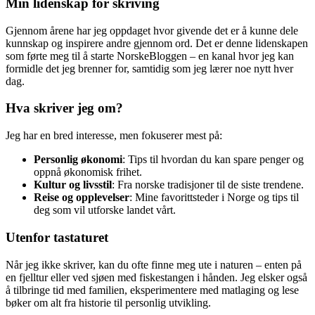
Min lidenskap for skriving
Gjennom årene har jeg oppdaget hvor givende det er å kunne dele
kunnskap og inspirere andre gjennom ord. Det er denne lidenskapen
som førte meg til å starte NorskeBloggen – en kanal hvor jeg kan
formidle det jeg brenner for, samtidig som jeg lærer noe nytt hver
dag.
Hva skriver jeg om?
Jeg har en bred interesse, men fokuserer mest på:
Personlig økonomi
: Tips til hvordan du kan spare penger og
oppnå økonomisk frihet.
Kultur og livsstil
: Fra norske tradisjoner til de siste trendene.
Reise og opplevelser
: Mine favorittsteder i Norge og tips til
deg som vil utforske landet vårt.
Utenfor tastaturet
Når jeg ikke skriver, kan du ofte finne meg ute i naturen – enten på
en fjelltur eller ved sjøen med fiskestangen i hånden. Jeg elsker også
å tilbringe tid med familien, eksperimentere med matlaging og lese
bøker om alt fra historie til personlig utvikling.