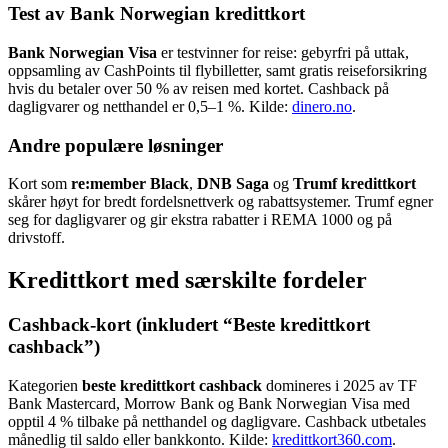
Test av Bank Norwegian kredittkort
Bank Norwegian Visa
er testvinner for reise: gebyrfri på uttak,
oppsamling av CashPoints til flybilletter, samt gratis reiseforsikring
hvis du betaler over 50 % av reisen med kortet. Cashback på
dagligvarer og netthandel er 0,5–1 %. Kilde:
dinero.no
.
Andre populære løsninger
Kort som
re:member Black
,
DNB Saga
og
Trumf kredittkort
skårer høyt for bredt fordelsnettverk og rabattsystemer. Trumf egner
seg for dagligvarer og gir ekstra rabatter i REMA 1000 og på
drivstoff.
Kredittkort med særskilte fordeler
Cashback-kort (inkludert “Beste kredittkort
cashback”)
Kategorien
beste kredittkort cashback
domineres i 2025 av TF
Bank Mastercard, Morrow Bank og Bank Norwegian Visa med
opptil 4 % tilbake på netthandel og dagligvare. Cashback utbetales
månedlig til saldo eller bankkonto. Kilde:
kredittkort360.com
.