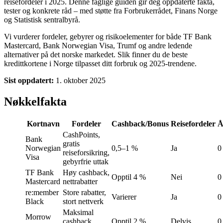
reisefordeler i 2025. Denne faglige guiden gir deg oppdaterte fakta,
tester og konkrete råd – med støtte fra Forbrukerrådet, Finans Norge
og Statistisk sentralbyrå.
Vi vurderer fordeler, gebyrer og risikoelementer for både TF Bank
Mastercard, Bank Norwegian Visa, Trumf og andre ledende
alternativer på det norske markedet. Slik finner du de beste
kredittkortene i Norge tilpasset ditt forbruk og 2025-trendene.
Sist oppdatert:
1. oktober 2025
Nøkkelfakta
Kortnavn
Fordeler
Cashback/Bonus
Reisefordeler
Å
CashPoints,
Bank
gratis
Norwegian
0,5–1 %
Ja
0
reiseforsikring,
Visa
gebyrfrie uttak
TF Bank
Høy cashback,
Opptil 4 %
Nei
0
Mastercard
nettrabatter
re:member
Store rabatter,
Varierer
Ja
0
Black
stort nettverk
Maksimal
Morrow
cashback,
Opptil 2 %
Delvis
0