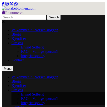
Skip
to
content
Prenumerera
norskebloggen.com
Search
for:
Velkommen til NorskeBloggen
Blogg
Kjendiser
Om oss
Eivind Solberg
FAQ – Vanlige spørsmål
Integritetspolicy
Kontakt
Menu
Velkommen til NorskeBloggen
Blogg
Kjendiser
Om oss
Eivind Solberg
FAQ – Vanlige spørsmål
Integritetspolicy