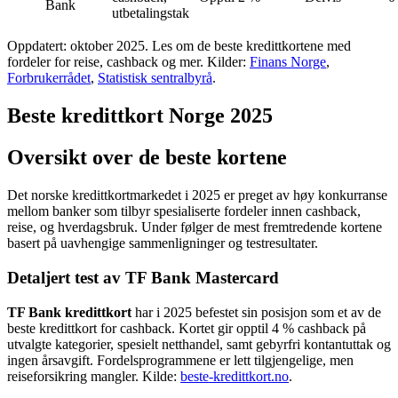
Bank
utbetalingstak
Oppdatert: oktober 2025. Les om de beste kredittkortene med
fordeler for reise, cashback og mer. Kilder:
Finans Norge
,
Forbrukerrådet
,
Statistisk sentralbyrå
.
Beste kredittkort Norge 2025
Oversikt over de beste kortene
Det norske kredittkortmarkedet i 2025 er preget av høy konkurranse
mellom banker som tilbyr spesialiserte fordeler innen cashback,
reise, og hverdagsbruk. Under følger de mest fremtredende kortene
basert på uavhengige sammenligninger og testresultater.
Detaljert test av TF Bank Mastercard
TF Bank kredittkort
har i 2025 befestet sin posisjon som et av de
beste kredittkort for cashback. Kortet gir opptil 4 % cashback på
utvalgte kategorier, spesielt netthandel, samt gebyrfri kontantuttak og
ingen årsavgift. Fordelsprogrammene er lett tilgjengelige, men
reiseforsikring mangler. Kilde:
beste-kredittkort.no
.