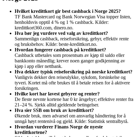
Hvilket kredittkort gir best cashback i Norge 2025?
TF Bank Mastercard og Bank Norwegian Visa topper listen,
henholdsvis opptil 4 % og 1 % cashback. Kilder:
kredittkort360.com, dinero.no.
Hva bør jeg vurdere ved valg av kredittkort?
Sammenlign cashback, reiseforsikring, gebyr, effektiv rente
og bruksbehov. Kilde: beste-kredittkort.no.
Hvordan fungerer cashback på kredittkort?
Cashback utbetales som prosentsats av kjøp til saldo eller
bankkonto månedlig; krever noen ganger godkjenning av
kjøp i app eller nettbank.
Hva dekker typisk reiseforsikring på norske kredittkort?
Vanligvis dekker den reiseulykke, sykdom, forsinkelse og
tyveri. Kortet må ofte brukes til å betale reisen for å aktivere
forsikringen.
Hvilke kort har lavest gebyrer og renter?
De fleste nevnte kortene har 0 kr årsgebyr; effektive renter fra
21–24 %. Sjekk alltid gjeldende betingelser.
Hva sier SSB om bruk av kredittkort?
Økende bruk, men advarsel om ansvarlig håndtering for å
unngå høyt rentenivå og gjeld. Kilde: Statistisk sentralbyrå.
Hvordan vurderer Finans Norge de nyeste
kredittkortene?