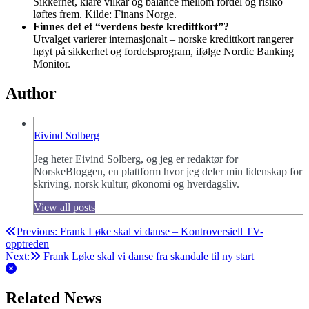
Sikkerhet, klare vilkår og balance mellom fordel og risiko
løftes frem. Kilde: Finans Norge.
Finnes det et “verdens beste kredittkort”?
Utvalget varierer internasjonalt – norske kredittkort rangerer
høyt på sikkerhet og fordelsprogram, ifølge Nordic Banking
Monitor.
Author
Eivind Solberg
Jeg heter Eivind Solberg, og jeg er redaktør for
NorskeBloggen, en plattform hvor jeg deler min lidenskap for
skriving, norsk kultur, økonomi og hverdagsliv.
View all posts
Post
Previous:
Frank Løke skal vi danse – Kontroversiell TV-
opptreden
navigation
Next:
Frank Løke skal vi danse fra skandale til ny start
Related News