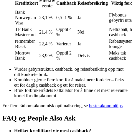
Effektiv
Kredittkort
Cashback
Reiseforsikring
Viktig for
rente
Bank
Flybonus,
Norwegian
23,1 %
0,5–1 %
Ja
gebyrfri utt
Visa
TF Bank
Opptil 4
Nettrabatt, 
21,4 %
Nei
Mastercard
%
cashback
re:member
Rabattsyste
22,4 %
Varierer
Ja
Black
lounge
Morrow
Opptil 2
Maks tak
23,9 %
Delvis
Bank
%
cashback
Vurder gebyrstruktur, cashback, og reiseforsikring opp mot
ditt konkrete bruk.
Kombiner gjerne flere kort for å maksimere fordeler – f.eks.
ett for daglig cashback og ett for reiser.
Bruk forbrukerrådets kalkulator for å finne det mest relevante
kortet for din økonomi.
For flere råd om økonomisk optimalisering, se
beste økonomitips
.
FAQ og People Also Ask
Hvilket kredittkort gir mest cashback?