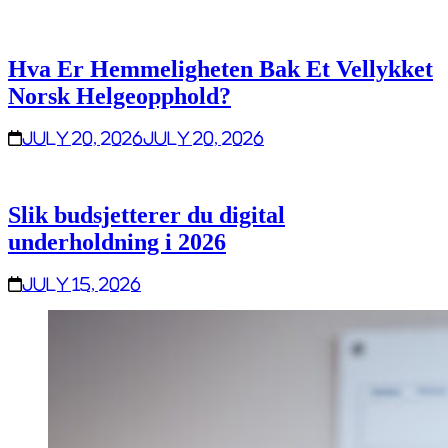
Hva Er Hemmeligheten Bak Et Vellykket
Norsk Helgeopphold?
July 20, 2026
July 20, 2026
Slik budsjetterer du digital
underholdning i 2026
July 15, 2026