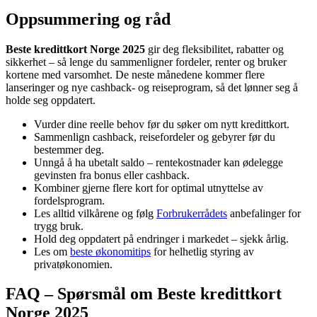
Oppsummering og råd
Beste kredittkort Norge 2025
gir deg fleksibilitet, rabatter og
sikkerhet – så lenge du sammenligner fordeler, renter og bruker
kortene med varsomhet. De neste månedene kommer flere
lanseringer og nye cashback- og reiseprogram, så det lønner seg å
holde seg oppdatert.
Vurder dine reelle behov før du søker om nytt kredittkort.
Sammenlign cashback, reisefordeler og gebyrer før du
bestemmer deg.
Unngå å ha ubetalt saldo – rentekostnader kan ødelegge
gevinsten fra bonus eller cashback.
Kombiner gjerne flere kort for optimal utnyttelse av
fordelsprogram.
Les alltid vilkårene og følg
Forbrukerrådets
anbefalinger for
trygg bruk.
Hold deg oppdatert på endringer i markedet – sjekk årlig.
Les om
beste økonomitips
for helhetlig styring av
privatøkonomien.
FAQ – Spørsmål om Beste kredittkort
Norge 2025