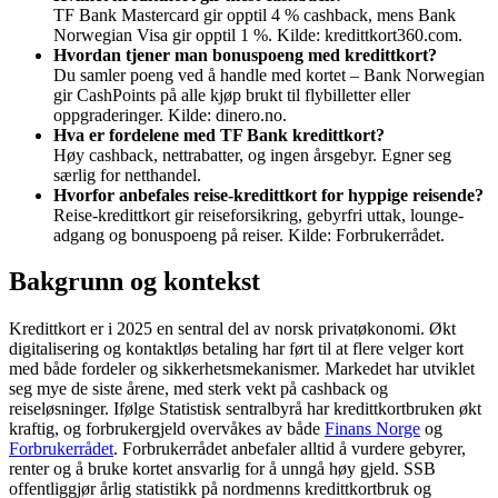
TF Bank Mastercard gir opptil 4 % cashback, mens Bank
Norwegian Visa gir opptil 1 %. Kilde: kredittkort360.com.
Hvordan tjener man bonuspoeng med kredittkort?
Du samler poeng ved å handle med kortet – Bank Norwegian
gir CashPoints på alle kjøp brukt til flybilletter eller
oppgraderinger. Kilde: dinero.no.
Hva er fordelene med TF Bank kredittkort?
Høy cashback, nettrabatter, og ingen årsgebyr. Egner seg
særlig for netthandel.
Hvorfor anbefales reise-kredittkort for hyppige reisende?
Reise-kredittkort gir reiseforsikring, gebyrfri uttak, lounge-
adgang og bonuspoeng på reiser. Kilde: Forbrukerrådet.
Bakgrunn og kontekst
Kredittkort er i 2025 en sentral del av norsk privatøkonomi. Økt
digitalisering og kontaktløs betaling har ført til at flere velger kort
med både fordeler og sikkerhetsmekanismer. Markedet har utviklet
seg mye de siste årene, med sterk vekt på cashback og
reiseløsninger. Ifølge Statistisk sentralbyrå har kredittkortbruken økt
kraftig, og forbrukergjeld overvåkes av både
Finans Norge
og
Forbrukerrådet
. Forbrukerrådet anbefaler alltid å vurdere gebyrer,
renter og å bruke kortet ansvarlig for å unngå høy gjeld. SSB
offentliggjør årlig statistikk på nordmenns kredittkortbruk og