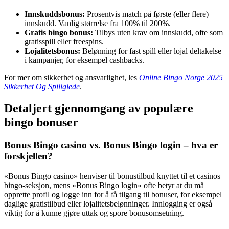
Innskuddsbonus:
Prosentvis match på første (eller flere)
innskudd. Vanlig størrelse fra 100% til 200%.
Gratis bingo bonus:
Tilbys uten krav om innskudd, ofte som
gratisspill eller freespins.
Lojalitetsbonus:
Belønning for fast spill eller lojal deltakelse
i kampanjer, for eksempel cashbacks.
For mer om sikkerhet og ansvarlighet, les
Online Bingo Norge 2025
Sikkerhet Og Spillglede
.
Detaljert gjennomgang av populære
bingo bonuser
Bonus Bingo casino vs. Bonus Bingo login – hva er
forskjellen?
«Bonus Bingo casino» henviser til bonustilbud knyttet til et casinos
bingo-seksjon, mens «Bonus Bingo login» ofte betyr at du må
opprette profil og logge inn for å få tilgang til bonuser, for eksempel
daglige gratistilbud eller lojalitetsbelønninger. Innlogging er også
viktig for å kunne gjøre uttak og spore bonusomsetning.