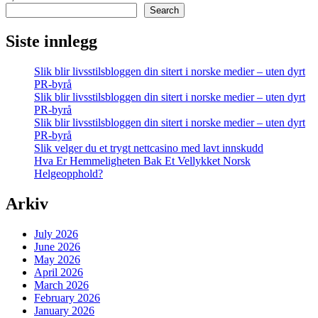
Search
Siste innlegg
Slik blir livsstilsbloggen din sitert i norske medier – uten dyrt
PR-byrå
Slik blir livsstilsbloggen din sitert i norske medier – uten dyrt
PR-byrå
Slik blir livsstilsbloggen din sitert i norske medier – uten dyrt
PR-byrå
Slik velger du et trygt nettcasino med lavt innskudd
Hva Er Hemmeligheten Bak Et Vellykket Norsk
Helgeopphold?
Arkiv
July 2026
June 2026
May 2026
April 2026
March 2026
February 2026
January 2026