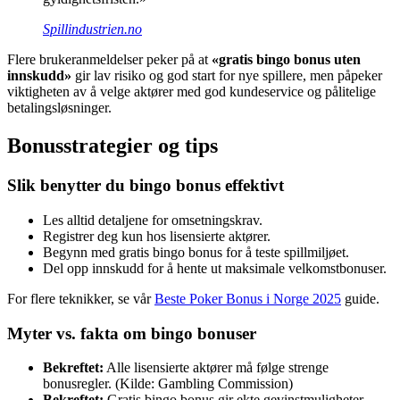
Spillindustrien.no
Flere brukeranmeldelser peker på at
«gratis bingo bonus uten
innskudd»
gir lav risiko og god start for nye spillere, men påpeker
viktigheten av å velge aktører med god kundeservice og pålitelige
betalingsløsninger.
Bonusstrategier og tips
Slik benytter du bingo bonus effektivt
Les alltid detaljene for omsetningskrav.
Registrer deg kun hos lisensierte aktører.
Begynn med gratis bingo bonus for å teste spillmiljøet.
Del opp innskudd for å hente ut maksimale velkomstbonuser.
For flere teknikker, se vår
Beste Poker Bonus i Norge 2025
guide.
Myter vs. fakta om bingo bonuser
Bekreftet:
Alle lisensierte aktører må følge strenge
bonusregler. (Kilde: Gambling Commission)
Bekreftet:
Gratis bingo bonus gir ekte gevinstmuligheter,