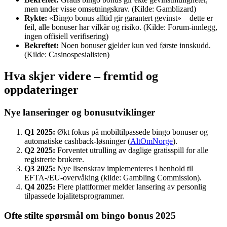
men under visse omsetningskrav. (Kilde: Gamblizard)
Rykte:
«Bingo bonus alltid gir garantert gevinst» – dette er
feil, alle bonuser har vilkår og risiko. (Kilde: Forum-innlegg,
ingen offisiell verifisering)
Bekreftet:
Noen bonuser gjelder kun ved første innskudd.
(Kilde: Casinospesialisten)
Hva skjer videre – fremtid og
oppdateringer
Nye lanseringer og bonusutviklinger
Q1 2025:
Økt fokus på mobiltilpassede bingo bonuser og
automatiske cashback-løsninger (
AltOmNorge
).
Q2 2025:
Forventet utrulling av daglige gratisspill for alle
registrerte brukere.
Q3 2025:
Nye lisenskrav implementeres i henhold til
EFTA-/EU-overvåking (kilde: Gambling Commission).
Q4 2025:
Flere plattformer melder lansering av personlig
tilpassede lojalitetsprogrammer.
Ofte stilte spørsmål om bingo bonus 2025