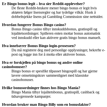
Er Bingo bonus legit – hva sier Reddit-opplevelser?
De fleste Reddit-brukere mener bingo bonus er legit hvis
aktøren følger lisensregler og har tydelige vilkår. Husk å
dobbeltsjekke lisens på Gambling Commission sine nettsider.
Hvordan fungerer Bonus Bingo casino?
Bonus Bingo casino tilbyr innskuddsbonus, gratisspill og
lojalitetsordninger. Spilleren enten mottar bonus automatisk
ved innskudd eller kan aktivere gratis bingo bonus manuelt.
Hva innebærer Bonus Bingo login-prosessen?
Du må registrere deg med personlige opplysninger, bekrefte e-
post og logge inn for å motta eller aktivere bonus.
Hva er forskjellen på bingo bonus og andre online
casinobonuser?
Bingo bonus er spesifikt tilpasset bingospill og har gjerne
lavere omsetningskrav sammenlignet med klassiske
casinobonuser.
Hvilke bonusordninger finnes hos Bingo Mania?
Bingo Mania tilbyr lojalitetsbonus, gratisspill, cashback og
tidsavgrensede kampanjer.
Hvordan bruker man Bingo Billy som en bonusfaktor?