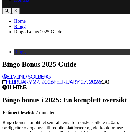
Kontakt
Home
Blogg
Bingo Bonus 2025 Guide
Blogg
Bingo Bonus 2025 Guide
Eivind Solberg
February 27, 2026
February 27, 2026
0
11 mins
Bingo bonus i 2025: En komplett oversikt
Estimert lesetid:
7 minutter
Bingo bonus har blitt et sentralt tema for norske spillere i 2025,
særlig etter overgangen til mobile plattformer og økt konkurranse