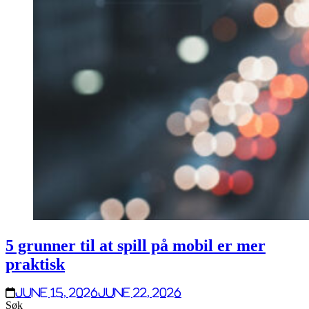
5 grunner til at spill på mobil er mer
praktisk
June 15, 2026
June 22, 2026
Søk