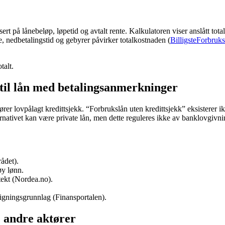
rt på lånebeløp, løpetid og avtalt rente. Kalkulatoren viser anslått to
e, nedbetalingstid og gebyrer påvirker totalkostnaden (
BilligsteForbruk
talt.
k til lån med betalingsanmerkninger
ører lovpålagt kredittsjekk. “Forbrukslån uten kredittsjekk” eksisterer 
rnativet kan være private lån, men dette reguleres ikke av banklovgivni
ådet).
øy lønn.
ekt (Nordea.no).
igningsgrunnlag (Finansportalen).
 andre aktører