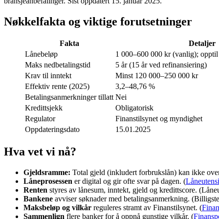
bransjeanbefalinger.
Sist oppdatert
15. januar 2025
.
Nøkkelfakta og viktige forutsetninger
Fakta
Detaljer
Lånebeløp
1 000–600 000 kr (vanlig); oppti
Maks nedbetalingstid
5 år (15 år ved refinansiering)
Krav til inntekt
Minst 120 000–250 000 kr
Effektiv rente (2025)
3,2–48,76 %
Betalingsanmerkninger tillatt
Nei
Kredittsjekk
Obligatorisk
Regulator
Finanstilsynet og myndighet
Oppdateringsdato
15.01.2025
Hva vet vi nå?
Gjeldsramme:
Total gjeld (inkludert forbrukslån) kan ikke over
Låneprosessen
er digital og gir ofte svar på dagen. (
Låneutensi
Renten
styres av lånesum, inntekt, gjeld og kredittscore. (Låne
Bankene
avviser søknader med betalingsanmerkning. (Billigst
Maksbeløp og vilkår
reguleres stramt av Finanstilsynet. (
Finan
Sammenlign
flere banker for å oppnå gunstige vilkår. (
Finansp