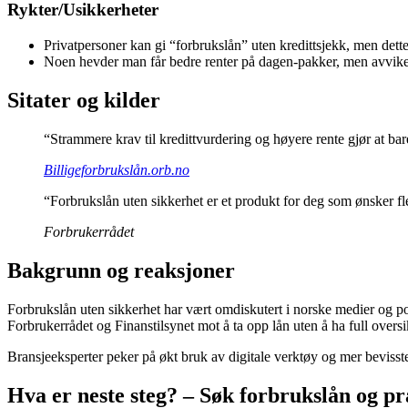
Rykter/Usikkerheter
Privatpersoner kan gi “forbrukslån” uten kredittsjekk, men dette 
Noen hevder man får bedre renter på dagen-pakker, men avviker o
Sitater og kilder
“Strammere krav til kredittvurdering og høyere rente gjør at ba
Billigeforbrukslån.orb.no
“Forbrukslån uten sikkerhet er et produkt for deg som ønsker fle
Forbrukerrådet
Bakgrunn og reaksjoner
Forbrukslån uten sikkerhet har vært omdiskutert i norske medier og po
Forbrukerrådet og Finanstilsynet mot å ta opp lån uten å ha full over
Bransjeeksperter peker på økt bruk av digitale verktøy og mer bevisst
Hva er neste steg? – Søk forbrukslån og pr