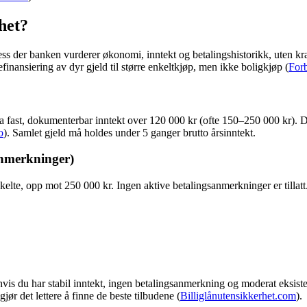
het?
ss der banken vurderer økonomi, inntekt og betalingshistorikk, uten kra
finansiering av dyr gjeld til større enkeltkjøp, men ikke boligkjøp (
Forb
 fast, dokumenterbar inntekt over 120 000 kr (ofte 150–250 000 kr). D
o
). Samlet gjeld må holdes under 5 ganger brutto årsinntekt.
sanmerkninger)
lte, opp mot 250 000 kr. Ingen aktive betalingsanmerkninger er tillatt.
hvis du har stabil inntekt, ingen betalingsanmerkning og moderat eksister
r det lettere å finne de beste tilbudene (
Billiglånutensikkerhet.com
).