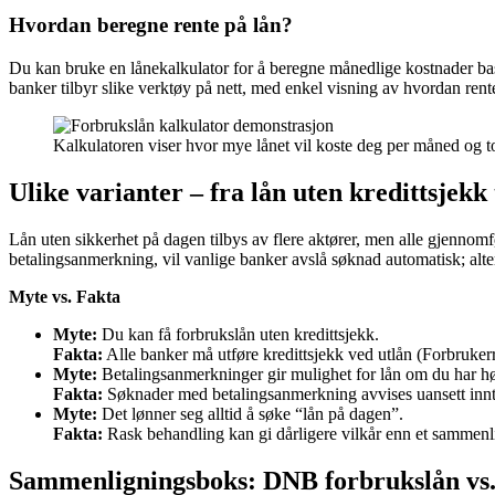
Hvordan beregne rente på lån?
Du kan bruke en lånekalkulator for å beregne månedlige kostnader base
banker tilbyr slike verktøy på nett, med enkel visning av hvordan rent
Kalkulatoren viser hvor mye lånet vil koste deg per måned og to
Ulike varianter – fra lån uten kredittsjek
Lån uten sikkerhet på dagen tilbys av flere aktører, men alle gjennomf
betalingsanmerkning, vil vanlige banker avslå søknad automatisk; alte
Myte vs. Fakta
Myte:
Du kan få forbrukslån uten kredittsjekk.
Fakta:
Alle banker må utføre kredittsjekk ved utlån (Forbrukerr
Myte:
Betalingsanmerkninger gir mulighet for lån om du har h
Fakta:
Søknader med betalingsanmerkning avvises uansett innt
Myte:
Det lønner seg alltid å søke “lån på dagen”.
Fakta:
Rask behandling kan gi dårligere vilkår enn et sammenl
Sammenligningsboks: DNB forbrukslån vs.