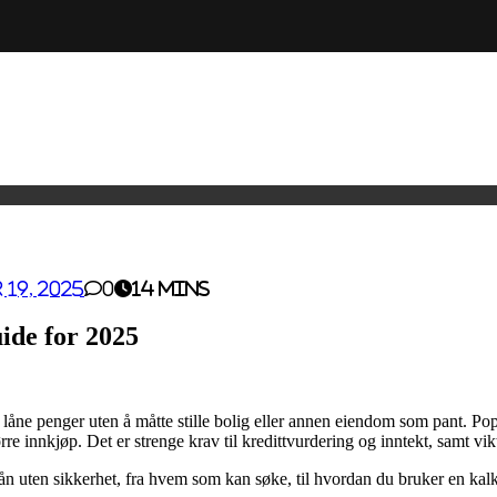
19, 2025
0
14 mins
ide for 2025
 låne penger uten å måtte stille bolig eller annen eiendom som pant. Pop
tørre innkjøp. Det er strenge krav til kredittvurdering og inntekt, samt v
ån uten sikkerhet, fra hvem som kan søke, til hvordan du bruker en kal