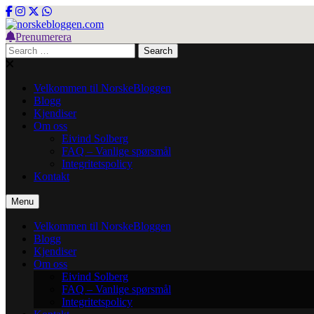
Skip
to
content
Prenumerera
norskebloggen.com
Search
for:
Velkommen til NorskeBloggen
Blogg
Kjendiser
Om oss
Eivind Solberg
FAQ – Vanlige spørsmål
Integritetspolicy
Kontakt
Menu
Velkommen til NorskeBloggen
Blogg
Kjendiser
Om oss
Eivind Solberg
FAQ – Vanlige spørsmål
Integritetspolicy