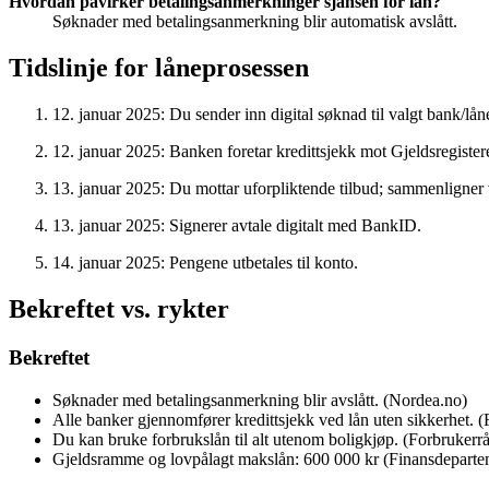
Hvordan påvirker betalingsanmerkninger sjansen for lån?
Søknader med betalingsanmerkning blir automatisk avslått.
Tidslinje for låneprosessen
12. januar 2025
: Du sender inn digital søknad til valgt bank/lån
12. januar 2025
: Banken foretar kredittsjekk mot Gjeldsregister
13. januar 2025
: Du mottar uforpliktende tilbud; sammenligner 
13. januar 2025
: Signerer avtale digitalt med BankID.
14. januar 2025
: Pengene utbetales til konto.
Bekreftet vs. rykter
Bekreftet
Søknader med betalingsanmerkning blir avslått. (Nordea.no)
Alle banker gjennomfører kredittsjekk ved lån uten sikkerhet. (
Du kan bruke forbrukslån til alt utenom boligkjøp. (Forbrukerrå
Gjeldsramme og lovpålagt makslån: 600 000 kr (Finansdeparte