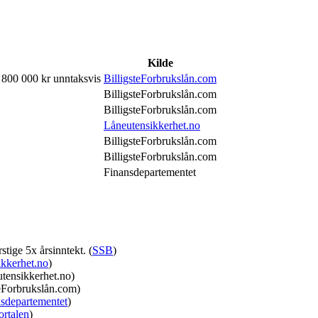
Kilde
l 800 000 kr unntaksvis
BilligsteForbrukslån.com
BilligsteForbrukslån.com
BilligsteForbrukslån.com
Låneutensikkerhet.no
BilligsteForbrukslån.com
BilligsteForbrukslån.com
Finansdepartementet
stige 5x årsinntekt. (
SSB
)
kkerhet.no
)
utensikkerhet.no)
eForbrukslån.com)
sdepartementet
)
ortalen
)