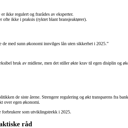
er ikke regulert og frarådes av eksperter.
fte ikke i praksis (ryktet blant bransjeaktører).
re de med sunn økonomi innvilges lån uten sikkerhet i 2025.”
ksibel bruk av midlene, men det stiller økte krav til egen disiplin og ø
litikken de siste årene. Strengere regulering og økt transparens fra ban
sikt over egen økonomi.
e forbrukere som utviklingstrekk i 2025.
aktiske råd