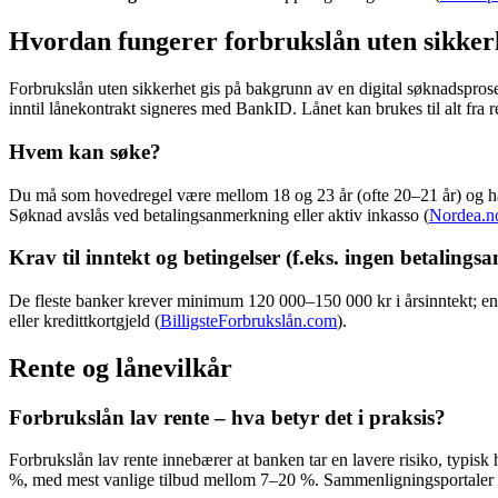
Hvordan fungerer forbrukslån uten sikker
Forbrukslån uten sikkerhet gis på bakgrunn av en digital søknadsprose
inntil lånekontrakt signeres med BankID. Lånet kan brukes til alt fra re
Hvem kan søke?
Du må som hovedregel være mellom 18 og 23 år (ofte 20–21 år) og ha
Søknad avslås ved betalingsanmerkning eller aktiv inkasso (
Nordea.n
Krav til inntekt og betingelser (f.eks. ingen betaling
De fleste banker krever minimum 120 000–150 000 kr i årsinntekt; enke
eller kredittkortgjeld (
BilligsteForbrukslån.com
).
Rente og lånevilkår
Forbrukslån lav rente – hva betyr det i praksis?
Forbrukslån lav rente innebærer at banken tar en lavere risiko, typisk 
%, med mest vanlige tilbud mellom 7–20 %. Sammenligningsportaler gjø