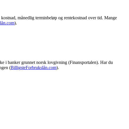
tal kostnad, månedlig terminbeløp og rentekostnad over tid. Mange
slån.com
).
ikke i banker grunnet norsk lovgivning (Finansportalen). Har du
ngen (
BilligsteForbrukslån.com
).