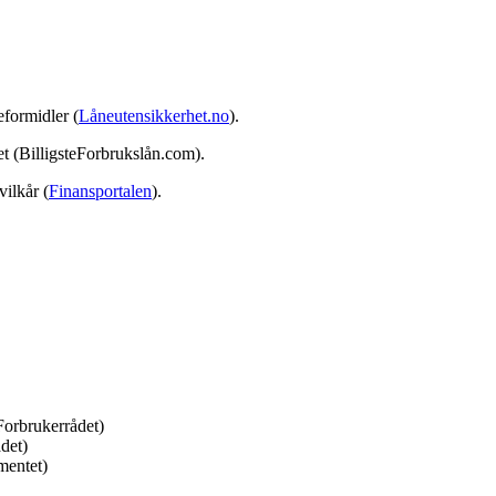
eformidler (
Låneutensikkerhet.no
).
et (BilligsteForbrukslån.com).
vilkår (
Finansportalen
).
Forbrukerrådet)
det)
mentet)