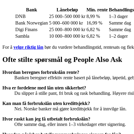
Bank
Lånebeløp
Min. rente
Behandlings
DNB
25 000–500 000 kr
8,99 %
1–3 dager
Bank Norwegian
5 000–600 000 kr
16,99 %
Samme dag
Digi Finans
25 000–800 000 kr
6,82 %
Samme dag
Sambla
10 000–800 000 kr
6,82 %
1–2 dager
For å
velge riktig lån
bør du vurdere behandlingstid, rentesats og fleks
Ofte stilte spørsmål og People Also Ask
Hvordan beregnes forbrukslån rente?
Banken beregner effektiv rente basert på lånebeløp, løpetid, geb
Hva er fordelene med lån uten sikkerhet?
Du slipper å stille pant, fri bruk og rask behandling. Høyere risi
Kan man få forbrukslån uten kredittsjekk?
Nei. Norske banker må gjøre kredittsjekk for å innvilge lån.
Hvor raskt kan jeg få utbetalt forbrukslån?
Ofte samme dag, eller innen 1–3 virkedager etter signering.