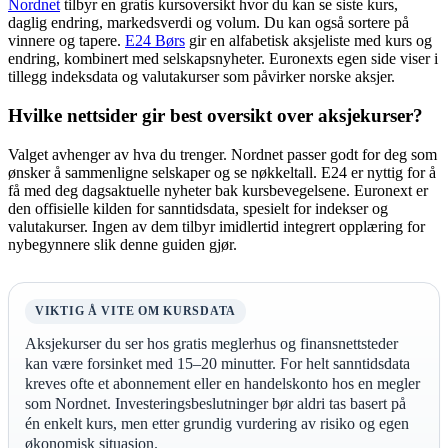
Nordnet
tilbyr en gratis kursoversikt hvor du kan se siste kurs,
daglig endring, markedsverdi og volum. Du kan også sortere på
vinnere og tapere.
E24 Børs
gir en alfabetisk aksjeliste med kurs og
endring, kombinert med selskapsnyheter. Euronexts egen side viser i
tillegg indeksdata og valutakurser som påvirker norske aksjer.
Hvilke nettsider gir best oversikt over aksjekurser?
Valget avhenger av hva du trenger. Nordnet passer godt for deg som
ønsker å sammenligne selskaper og se nøkkeltall. E24 er nyttig for å
få med deg dagsaktuelle nyheter bak kursbevegelsene. Euronext er
den offisielle kilden for sanntidsdata, spesielt for indekser og
valutakurser. Ingen av dem tilbyr imidlertid integrert opplæring for
nybegynnere slik denne guiden gjør.
VIKTIG Å VITE OM KURSDATA
Aksjekurser du ser hos gratis meglerhus og finansnettsteder
kan være forsinket med 15–20 minutter. For helt sanntidsdata
kreves ofte et abonnement eller en handelskonto hos en megler
som Nordnet. Investeringsbeslutninger bør aldri tas basert på
én enkelt kurs, men etter grundig vurdering av risiko og egen
økonomisk situasjon.