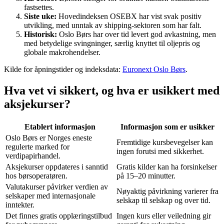
fastsettes.
Siste uke:
Hovedindeksen OSEBX har vist svak positiv
utvikling, med unntak av shipping-sektoren som har falt.
Historisk:
Oslo Børs har over tid levert god avkastning, men
med betydelige svingninger, særlig knyttet til oljepris og
globale makrohendelser.
Kilde for åpningstider og indeksdata:
Euronext Oslo Børs
.
Hva vet vi sikkert, og hva er usikkert med
aksjekurser?
Etablert informasjon
Informasjon som er usikker
Oslo Børs er Norges eneste
Fremtidige kursbevegelser kan
regulerte marked for
ingen forutsi med sikkerhet.
verdipapirhandel.
Aksjekurser oppdateres i sanntid
Gratis kilder kan ha forsinkelser
hos børsoperatøren.
på 15–20 minutter.
Valutakurser påvirker verdien av
Nøyaktig påvirkning varierer fra
selskaper med internasjonale
selskap til selskap og over tid.
inntekter.
Det finnes gratis opplæringstilbud
Ingen kurs eller veiledning gir