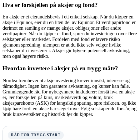
Hva er forskjellen på aksjer og fond?
En aksje er et eierandelsbevis i ett enkelt selskap. Når du kjøper en
aksje i Equinor, eier du en liten del av Equinor. Et verdipapirfond er
derimot en samling av mange aksjer, obligasjoner eller andre
verdipapirer. Når du kjøper et fond, sprer du investeringen over flere
selskaper eller markeder. Fordelen med fond er lavere risiko
gjennom spredning, ulempen er at du ikke selv velger hvilke
selskaper du investerer i. Aksjer gir høyere potensiell avkastning,
men også høyere risiko.
Hvordan investere i aksjer på en trygg måte?
Nordea fremhever at aksjeinvestering krever innsikt, interesse og
tålmodighet. Ingen kan garantere avkastning, og kurser kan falle.
Grunnleggende råd for nybegynnere inkluderer: forstå hva en aksje
er, lær forskjellen på kurs, markedsverdi og volum, bruk
aksjesparekonto (ASK) for langsiktig sparing, spre risikoen, og ikke
kjøp bare fordi en aksje har steget mye. Følg selskaper du forstår, og
bruk kursoversikter og historikk før du kjøper.
RÅD FOR TRYGG START