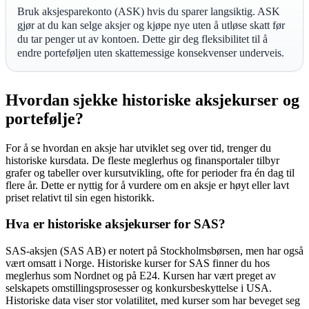
Bruk aksjesparekonto (ASK) hvis du sparer langsiktig. ASK
gjør at du kan selge aksjer og kjøpe nye uten å utløse skatt før
du tar penger ut av kontoen. Dette gir deg fleksibilitet til å
endre porteføljen uten skattemessige konsekvenser underveis.
Hvordan sjekke historiske aksjekurser og
portefølje?
For å se hvordan en aksje har utviklet seg over tid, trenger du
historiske kursdata. De fleste meglerhus og finansportaler tilbyr
grafer og tabeller over kursutvikling, ofte for perioder fra én dag til
flere år. Dette er nyttig for å vurdere om en aksje er høyt eller lavt
priset relativt til sin egen historikk.
Hva er historiske aksjekurser for SAS?
SAS-aksjen (SAS AB) er notert på Stockholmsbørsen, men har også
vært omsatt i Norge. Historiske kurser for SAS finner du hos
meglerhus som Nordnet og på E24. Kursen har vært preget av
selskapets omstillingsprosesser og konkursbeskyttelse i USA.
Historiske data viser stor volatilitet, med kurser som har beveget seg