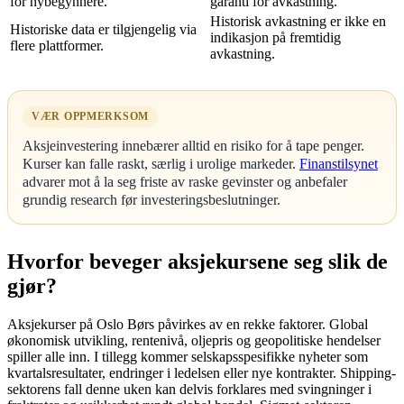
for nybegynnere.
garanti for avkastning.
Historisk avkastning er ikke en
Historiske data er tilgjengelig via
indikasjon på fremtidig
flere plattformer.
avkastning.
VÆR OPPMERKSOM
Aksjeinvestering innebærer alltid en risiko for å tape penger.
Kurser kan falle raskt, særlig i urolige markeder.
Finanstilsynet
advarer mot å la seg friste av raske gevinster og anbefaler
grundig research før investeringsbeslutninger.
Hvorfor beveger aksjekursene seg slik de
gjør?
Aksjekurser på Oslo Børs påvirkes av en rekke faktorer. Global
økonomisk utvikling, rentenivå, oljepris og geopolitiske hendelser
spiller alle inn. I tillegg kommer selskapsspesifikke nyheter som
kvartalsresultater, endringer i ledelsen eller nye kontrakter. Shipping-
sektorens fall denne uken kan delvis forklares med svingninger i