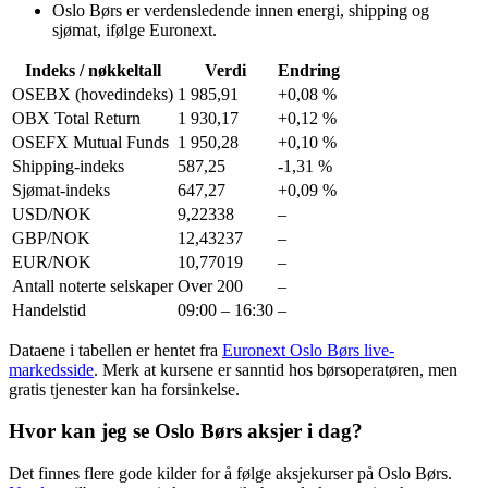
Oslo Børs er verdensledende innen energi, shipping og
sjømat, ifølge Euronext.
Indeks / nøkkeltall
Verdi
Endring
OSEBX (hovedindeks)
1 985,91
+0,08 %
OBX Total Return
1 930,17
+0,12 %
OSEFX Mutual Funds
1 950,28
+0,10 %
Shipping-indeks
587,25
-1,31 %
Sjømat-indeks
647,27
+0,09 %
USD/NOK
9,22338
–
GBP/NOK
12,43237
–
EUR/NOK
10,77019
–
Antall noterte selskaper
Over 200
–
Handelstid
09:00 – 16:30
–
Dataene i tabellen er hentet fra
Euronext Oslo Børs live-
markedsside
. Merk at kursene er sanntid hos børsoperatøren, men
gratis tjenester kan ha forsinkelse.
Hvor kan jeg se Oslo Børs aksjer i dag?
Det finnes flere gode kilder for å følge aksjekurser på Oslo Børs.