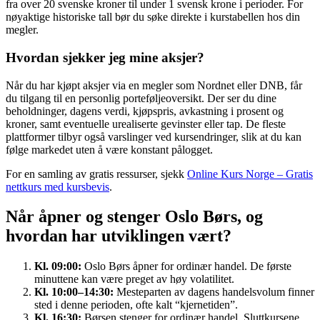
fra over 20 svenske kroner til under 1 svensk krone i perioder. For
nøyaktige historiske tall bør du søke direkte i kurstabellen hos din
megler.
Hvordan sjekker jeg mine aksjer?
Når du har kjøpt aksjer via en megler som Nordnet eller DNB, får
du tilgang til en personlig porteføljeoversikt. Der ser du dine
beholdninger, dagens verdi, kjøpspris, avkastning i prosent og
kroner, samt eventuelle urealiserte gevinster eller tap. De fleste
plattformer tilbyr også varslinger ved kursendringer, slik at du kan
følge markedet uten å være konstant pålogget.
For en samling av gratis ressurser, sjekk
Online Kurs Norge – Gratis
nettkurs med kursbevis
.
Når åpner og stenger Oslo Børs, og
hvordan har utviklingen vært?
Kl. 09:00:
Oslo Børs åpner for ordinær handel. De første
minuttene kan være preget av høy volatilitet.
Kl. 10:00–14:30:
Mesteparten av dagens handelsvolum finner
sted i denne perioden, ofte kalt “kjernetiden”.
Kl. 16:30:
Børsen stenger for ordinær handel. Sluttkursene