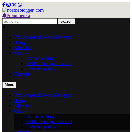
Skip
to
content
Prenumerera
norskebloggen.com
Search
for:
Velkommen til NorskeBloggen
Blogg
Kjendiser
Om oss
Eivind Solberg
FAQ – Vanlige spørsmål
Integritetspolicy
Kontakt
Menu
Velkommen til NorskeBloggen
Blogg
Kjendiser
Om oss
Eivind Solberg
FAQ – Vanlige spørsmål
Integritetspolicy