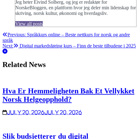
Jeg heter Eivind Solberg, og jeg er redaktør for
NorskeBloggen, en plattform hvor jeg deler min lidenskap for
skriving, norsk kultur, økonomi og hverdagsliv.
View all posts
Post
Previous:
Språkkurs online – Beste nettkurs for norsk og andre
språk
navigation
Next:
Digital markedsføring kurs – Finn de beste tilbudene i 2025
Related News
Hva Er Hemmeligheten Bak Et Vellykket
Norsk Helgeopphold?
July 20, 2026
July 20, 2026
Slik budsjetterer du digital