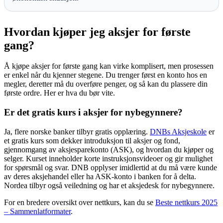
Hvordan kjøper jeg aksjer for første
gang?
Å kjøpe aksjer for første gang kan virke komplisert, men prosessen
er enkel når du kjenner stegene. Du trenger først en konto hos en
megler, deretter må du overføre penger, og så kan du plassere din
første ordre. Her er hva du bør vite.
Er det gratis kurs i aksjer for nybegynnere?
Ja, flere norske banker tilbyr gratis opplæring.
DNBs Aksjeskole
er
et gratis kurs som dekker introduksjon til aksjer og fond,
gjennomgang av aksjesparekonto (ASK), og hvordan du kjøper og
selger. Kurset inneholder korte instruksjonsvideoer og gir mulighet
for spørsmål og svar. DNB opplyser imidlertid at du må være kunde
av deres aksjehandel eller ha ASK-konto i banken for å delta.
Nordea tilbyr også veiledning og har et aksjedesk for nybegynnere.
For en bredere oversikt over nettkurs, kan du se
Beste nettkurs 2025
– Sammenlatformater
.