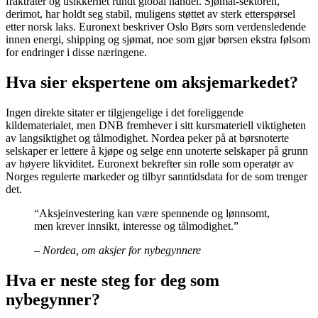
fraktrater og usikkerhet rundt global handel. Sjømat-sektoren,
derimot, har holdt seg stabil, muligens støttet av sterk etterspørsel
etter norsk laks. Euronext beskriver Oslo Børs som verdensledende
innen energi, shipping og sjømat, noe som gjør børsen ekstra følsom
for endringer i disse næringene.
Hva sier ekspertene om aksjemarkedet?
Ingen direkte sitater er tilgjengelige i det foreliggende
kildematerialet, men DNB fremhever i sitt kursmateriell viktigheten
av langsiktighet og tålmodighet. Nordea peker på at børsnoterte
selskaper er lettere å kjøpe og selge enn unoterte selskaper på grunn
av høyere likviditet. Euronext bekrefter sin rolle som operatør av
Norges regulerte markeder og tilbyr sanntidsdata for de som trenger
det.
“Aksjeinvestering kan være spennende og lønnsomt,
men krever innsikt, interesse og tålmodighet.”
– Nordea, om aksjer for nybegynnere
Hva er neste steg for deg som
nybegynner?