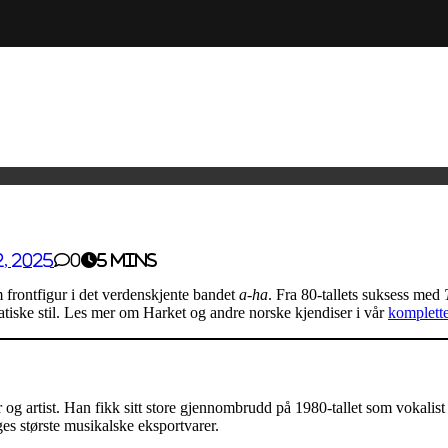
, 2025
0
5 mins
frontfigur i det verdenskjente bandet
a-ha
. Fra 80-tallets suksess med
atiske stil. Les mer om Harket og andre norske kjendiser i vår
komplette
 og artist. Han fikk sitt store gjennombrudd på 1980-tallet som vokalist
es største musikalske eksportvarer.