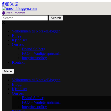
Skip
to
content
Prenumerera
norskebloggen.com
Search
for:
Velkommen til NorskeBloggen
Blogg
Kjendiser
Om oss
Eivind Solberg
FAQ – Vanlige spørsmål
Integritetspolicy
Kontakt
Menu
Velkommen til NorskeBloggen
Blogg
Kjendiser
Om oss
Eivind Solberg
FAQ – Vanlige spørsmål
Integritetspolicy