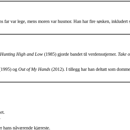
s far var lege, mens moren var husmor. Han har fire søsken, inkludert
Hunting High and Low
(1985) gjorde bandet til verdensstjerner.
Take 
(1995) og
Out of My Hands
(2012). I tillegg har han deltatt som domme
et.
.
r hans nåværende kjæreste.