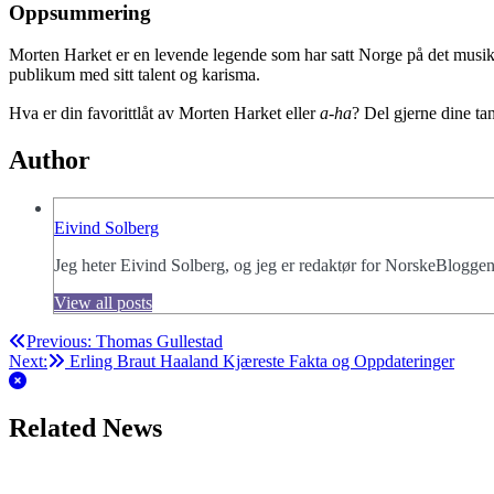
Oppsummering
Morten Harket er en levende legende som har satt Norge på det musik
publikum med sitt talent og karisma.
Hva er din favorittlåt av Morten Harket eller
a-ha
? Del gjerne dine ta
Author
Eivind Solberg
Jeg heter Eivind Solberg, og jeg er redaktør for NorskeBloggen,
View all posts
Post
Previous:
Thomas Gullestad
Next:
Erling Braut Haaland Kjæreste Fakta og Oppdateringer
navigation
Related News