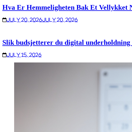
Hva Er Hemmeligheten Bak Et Vellykket 
July 20, 2026
July 20, 2026
Slik budsjetterer du digital underholdning 
July 15, 2026