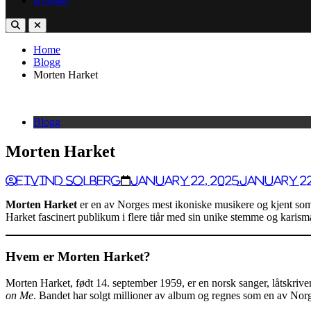
Kontakt
Home
Blogg
Morten Harket
Blogg
Morten Harket
Eivind Solberg
January 22, 2025
January 22
Morten Harket
er en av Norges mest ikoniske musikere og kjent som 
Harket fascinert publikum i flere tiår med sin unike stemme og karism
Hvem er Morten Harket?
Morten Harket, født 14. september 1959, er en norsk sanger, låtskriver
on Me
. Bandet har solgt millioner av album og regnes som en av Norg