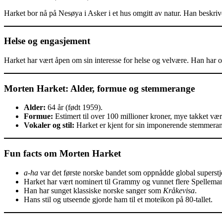
Harket bor nå på Nesøya i Asker i et hus omgitt av natur. Han beskriver
Helse og engasjement
Harket har vært åpen om sin interesse for helse og velvære. Han har og
Morten Harket: Alder, formue og stemmerange
Alder:
64 år (født 1959).
Formue:
Estimert til over 100 millioner kroner, mye takket v
Vokaler og stil:
Harket er kjent for sin imponerende stemmeran
Fun facts om Morten Harket
a-ha
var det første norske bandet som oppnådde global superstj
Harket har vært nominert til Grammy og vunnet flere Spelleman
Han har sunget klassiske norske sanger som
Kråkevisa
.
Hans stil og utseende gjorde ham til et moteikon på 80-tallet.