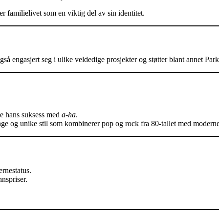
 familielivet som en viktig del av sin identitet.
så engasjert seg i ulike veldedige prosjekter og støtter blant annet Par
ære hans suksess med
a-ha
.
ge og unike stil som kombinerer pop og rock fra 80-tallet med moderne
ernestatus.
nspriser.