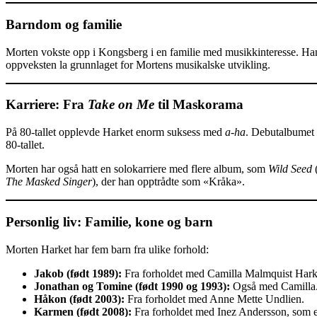
Barndom og familie
Morten vokste opp i Kongsberg i en familie med musikkinteresse. Han
oppveksten la grunnlaget for Mortens musikalske utvikling.
Karriere: Fra
Take on Me
til Maskorama
På 80-tallet opplevde Harket enorm suksess med
a-ha
. Debutalbumet
80-tallet.
Morten har også hatt en solokarriere med flere album, som
Wild Seed
The Masked Singer
), der han opptrådte som «Kråka».
Personlig liv: Familie, kone og barn
Morten Harket har fem barn fra ulike forhold:
Jakob (født 1989):
Fra forholdet med Camilla Malmquist Hark
Jonathan og Tomine (født 1990 og 1993):
Også med Camilla
Håkon (født 2003):
Fra forholdet med Anne Mette Undlien.
Karmen (født 2008):
Fra forholdet med Inez Andersson, som e