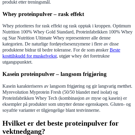
produkt etter treningsmål.
Whey proteinpulver – rask effekt
Whey prioriteres for rask effekt og rask opptak i kroppen. Optimum
Nutrition 100% Whey Gold Standard, Proteinfabrikken 100% Whey
og Star Nutrition Ultimate Whey representerer alle denne
kategorien. De naturlige fordøyelsesenzymene i flere av disse
produktene bidrar til bedre toleranse. For de som ønsker
Beste
kosttilskudd for muskelvekst
, utgjør whey det foretrukne
utgangspunktet.
Kasein proteinpulver – langsom frigjøring
Kasein karakteriseres av langsom frigjøring og gir langvarig metthet.
Myrevolution Myprotein Fresh (50/50 blandet med isolat) og
Proteinfabrikken Whey Tech (kombinasjon av myse og kasein) er
eksempler på produkter som utnytter denne egenskapen. Gluten- og
soyafrie varianter er tilgjengelige blant testvinnerne.
Hvilket er det beste proteinpulver for
vektnedgang?