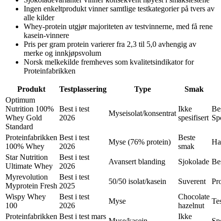
Ingen enkeltprodukt vinner samtlige testkategorier på tvers av
alle kilder
Whey-protein utgjør majoriteten av testvinnerne, med få rene
kasein-vinnere
Pris per gram protein varierer fra 2,3 til 5,0 avhengig av
merke og innkjøpsvolum
Norsk melkekilde fremheves som kvalitetsindikator for
Proteinfabrikken
Produkt
Testplassering
Type
Smak
Optimum
Nutrition 100%
Best i test
Ikke
Be
Myseisolat/konsentrat
Whey Gold
2026
spesifisert
Sp
Standard
Proteinfabrikken
Best i test
Beste
Myse (76% protein)
Ha
100% Whey
2026
smak
Star Nutrition
Best i test
Avansert blanding
Sjokolade
Bes
Ultimate Whey
2026
Myrevolution
Best i test
50/50 isolat/kasein
Suverent
Pro
Myprotein Fresh
2025
Wispy Whey
Best i test
Chocolate
Myse
Te
100
2026
hazelnut
Proteinfabrikken
Best i test mars
Ikke
Myse/kasein
Sp