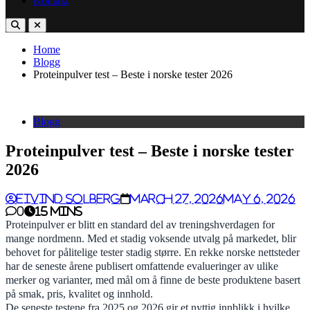
Kontakt
Home
Blogg
Proteinpulver test – Beste i norske tester 2026
Blogg
Proteinpulver test – Beste i norske tester
2026
Eivind Solberg
March 27, 2026
May 6, 2026
0
15 mins
Proteinpulver er blitt en standard del av treningshverdagen for
mange nordmenn. Med et stadig voksende utvalg på markedet, blir
behovet for pålitelige tester stadig større. En rekke norske nettsteder
har de seneste årene publisert omfattende evalueringer av ulike
merker og varianter, med mål om å finne de beste produktene basert
på smak, pris, kvalitet og innhold.
De seneste testene fra 2025 og 2026 gir et nyttig innblikk i hvilke