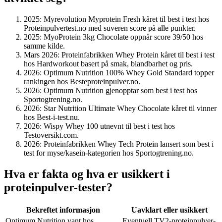
2025
: Myrevolution Myprotein Fresh kåret til best i test hos
Proteinpulvertest.no med suveren score på alle punkter.
2025
: MyoProtein 3kg Chocolate oppnår score 39/50 hos
samme kilde.
Mars 2026
: Proteinfabrikken Whey Protein kåret til best i test
hos Hardworkout basert på smak, blandbarhet og pris.
2026
: Optimum Nutrition 100% Whey Gold Standard topper
rankingen hos Besteproteinpulver.no.
2026
: Optimum Nutrition gjenopptar som best i test hos
Sportogtrening.no.
2026
: Star Nutrition Ultimate Whey Chocolate kåret til vinner
hos Best-i-test.nu.
2026
: Wispy Whey 100 utnevnt til best i test hos
Testoversikt.com.
2026
: Proteinfabrikken Whey Tech Protein lansert som best i
test for myse/kasein-kategorien hos Sportogtrening.no.
Hva er fakta og hva er usikkert i
proteinpulver-tester?
Bekreftet informasjon
Uavklart eller usikkert
Optimum Nutrition vant hos
Eventuell TV2-proteinpulver-