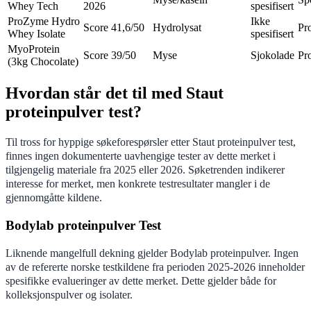
Whey Tech
2026
spesifisert
ProZyme Hydro
Ikke
Score 41,6/50
Hydrolysat
Pro
Whey Isolate
spesifisert
MyoProtein
Score 39/50
Myse
Sjokolade
Pro
(3kg Chocolate)
Hvordan står det til med Staut
proteinpulver test?
Til tross for hyppige søkeforespørsler etter Staut proteinpulver test,
finnes ingen dokumenterte uavhengige tester av dette merket i
tilgjengelig materiale fra 2025 eller 2026. Søketrenden indikerer
interesse for merket, men konkrete testresultater mangler i de
gjennomgåtte kildene.
Bodylab proteinpulver Test
Liknende mangelfull dekning gjelder Bodylab proteinpulver. Ingen
av de refererte norske testkildene fra perioden 2025-2026 inneholder
spesifikke evalueringer av dette merket. Dette gjelder både for
kolleksjonspulver og isolater.