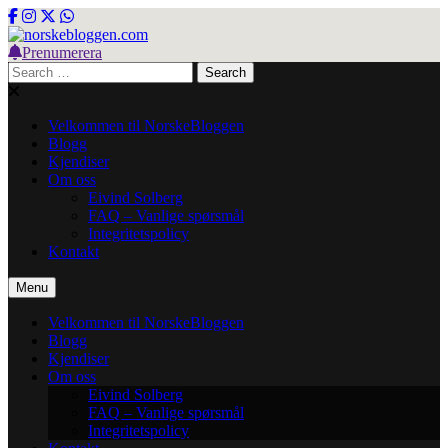
Skip
to
content
Prenumerera
norskebloggen.com
Search
for:
Velkommen til NorskeBloggen
Blogg
Kjendiser
Om oss
Eivind Solberg
FAQ – Vanlige spørsmål
Integritetspolicy
Kontakt
Menu
Velkommen til NorskeBloggen
Blogg
Kjendiser
Om oss
Eivind Solberg
FAQ – Vanlige spørsmål
Integritetspolicy