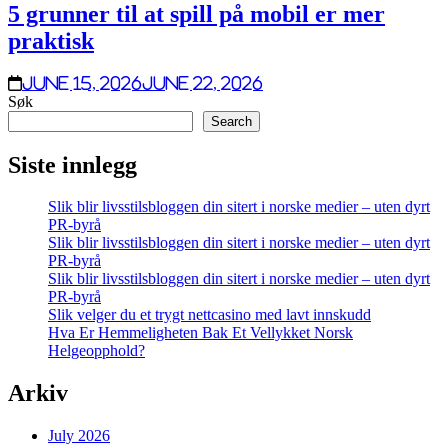
5 grunner til at spill på mobil er mer
praktisk
June 15, 2026
June 22, 2026
Søk
Search
Siste innlegg
Slik blir livsstilsbloggen din sitert i norske medier – uten dyrt
PR-byrå
Slik blir livsstilsbloggen din sitert i norske medier – uten dyrt
PR-byrå
Slik blir livsstilsbloggen din sitert i norske medier – uten dyrt
PR-byrå
Slik velger du et trygt nettcasino med lavt innskudd
Hva Er Hemmeligheten Bak Et Vellykket Norsk
Helgeopphold?
Arkiv
July 2026