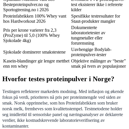
Besteproteinpulver.no og
test eksisterer ikke i refererte
Sportogtrening.no i 2026
kilder
Proteinfabrikken 100% Whey vant
Spesifikke testresultater for
hos Hardworkout 2026
Staut-produkter mangler
Dokumenterte
Pris per krone varierer fra 2,3
laboratorietester av
(ProZyme) til 5,0 (100% Whey
tungmetaller eller
Sjokolade 4kg)
forurensning
Uavhengige Bodylab-
Sjokolade dominerer smakstestene
proteinpulver-tester
Kasein-blandinger gir lengre metthet
Objektive målinger av “beste”
enn ren whey
smak på tvers av populasjoner
Hvorfor testes proteinpulver i Norge?
Testingen reflekterer markedets modning. Med inflasjon og økende
fokus på verdi, prioriteres nå pris per proteinmengde ved siden av
smak. Norsk opprinnelse, som hos Proteinfabrikken som bruker
norsk melk, fremheves som kvalitetsstempel. Testmetodene holder
seg imidlertid til sensoriske panel og næringsanalyser av deklarerte
verdier, ikke kostnadskrevende laboratorieverifisering av
kontaminanter.