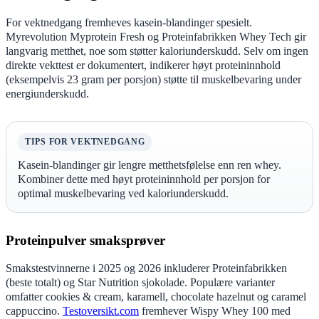
For vektnedgang fremheves kasein-blandinger spesielt.
Myrevolution Myprotein Fresh og Proteinfabrikken Whey Tech gir
langvarig metthet, noe som støtter kaloriunderskudd. Selv om ingen
direkte vekttest er dokumentert, indikerer høyt proteininnhold
(eksempelvis 23 gram per porsjon) støtte til muskelbevaring under
energiunderskudd.
TIPS FOR VEKTNEDGANG
Kasein-blandinger gir lengre metthetsfølelse enn ren whey.
Kombiner dette med høyt proteininnhold per porsjon for
optimal muskelbevaring ved kaloriunderskudd.
Proteinpulver smaksprøver
Smakstestvinnerne i 2025 og 2026 inkluderer Proteinfabrikken
(beste totalt) og Star Nutrition sjokolade. Populære varianter
omfatter cookies & cream, karamell, chocolate hazelnut og caramel
cappuccino.
Testoversikt.com
fremhever Wispy Whey 100 med