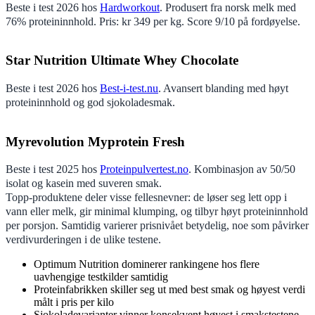
Beste i test 2026 hos
Hardworkout
. Produsert fra norsk melk med
76% proteininnhold. Pris: kr 349 per kg. Score 9/10 på fordøyelse.
Star Nutrition Ultimate Whey Chocolate
Beste i test 2026 hos
Best-i-test.nu
. Avansert blanding med høyt
proteininnhold og god sjokoladesmak.
Myrevolution Myprotein Fresh
Beste i test 2025 hos
Proteinpulvertest.no
. Kombinasjon av 50/50
isolat og kasein med suveren smak.
Topp-produktene deler visse fellesnevner: de løser seg lett opp i
vann eller melk, gir minimal klumping, og tilbyr høyt proteininnhold
per porsjon. Samtidig varierer prisnivået betydelig, noe som påvirker
verdivurderingen i de ulike testene.
Optimum Nutrition dominerer rankingene hos flere
uavhengige testkilder samtidig
Proteinfabrikken skiller seg ut med best smak og høyest verdi
målt i pris per kilo
Sjokoladevarianter vinner konsekvent høyest i smakstestene