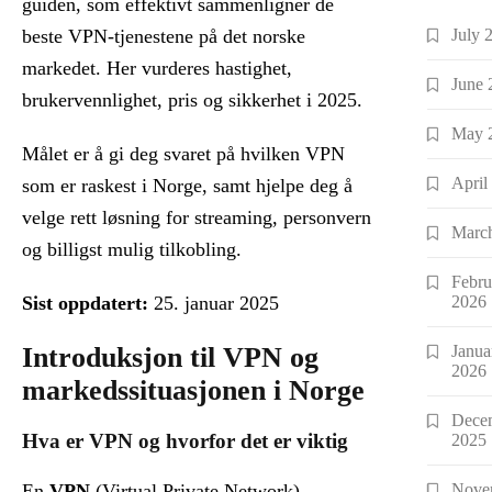
guiden, som effektivt sammenligner de
July 
beste VPN-tjenestene på det norske
markedet. Her vurderes hastighet,
June 
brukervennlighet, pris og sikkerhet i 2025.
May 
Målet er å gi deg svaret på hvilken VPN
April
som er raskest i Norge, samt hjelpe deg å
velge rett løsning for streaming, personvern
Marc
og billigst mulig tilkobling.
Febru
2026
Sist oppdatert:
25. januar 2025
Janua
Introduksjon til VPN og
2026
markedssituasjonen i Norge
Dece
Hva er VPN og hvorfor det er viktig
2025
Nove
En
VPN
(Virtual Private Network)