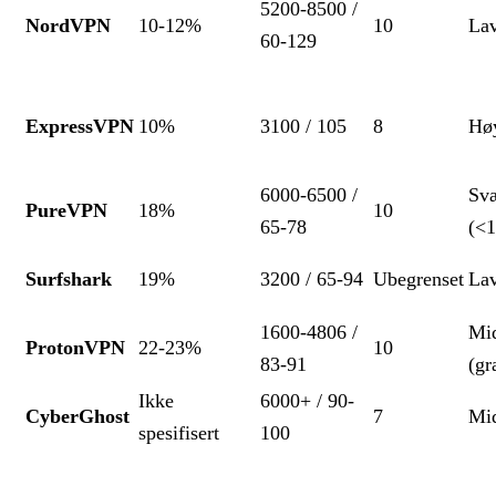
5200-8500 /
NordVPN
10-12%
10
La
60-129
ExpressVPN
10%
3100 / 105
8
Hø
6000-6500 /
Svæ
PureVPN
18%
10
65-78
(<1
Surfshark
19%
3200 / 65-94
Ubegrenset
La
1600-4806 /
Mi
ProtonVPN
22-23%
10
83-91
(gr
Ikke
6000+ / 90-
CyberGhost
7
Mi
spesifisert
100