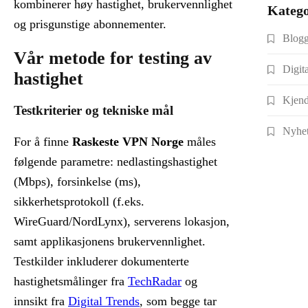
kombinerer høy hastighet, brukervennlighet
Katego
og prisgunstige abonnementer.
Blog
Vår metode for testing av
Digit
hastighet
Kjend
Testkriterier og tekniske mål
Nyhet
For å finne
Raskeste VPN Norge
måles
følgende parametre: nedlastingshastighet
(Mbps), forsinkelse (ms),
sikkerhetsprotokoll (f.eks.
WireGuard/NordLynx), serverens lokasjon,
samt applikasjonens brukervennlighet.
Testkilder inkluderer dokumenterte
hastighetsmålinger fra
TechRadar
og
innsikt fra
Digital Trends
, som begge tar