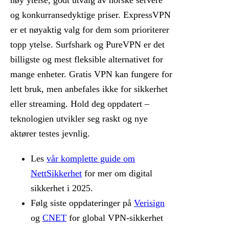
høy ytelse, godt utvalg av norske servere
og konkurransedyktige priser. ExpressVPN
er et nøyaktig valg for dem som prioriterer
topp ytelse. Surfshark og PureVPN er det
billigste og mest fleksible alternativet for
mange enheter. Gratis VPN kan fungere for
lett bruk, men anbefales ikke for sikkerhet
eller streaming. Hold deg oppdatert –
teknologien utvikler seg raskt og nye
aktører testes jevnlig.
Les
vår komplette guide om
NettSikkerhet
for mer om digital
sikkerhet i 2025.
Følg siste oppdateringer på
Verisign
og
CNET
for global VPN-sikkerhet