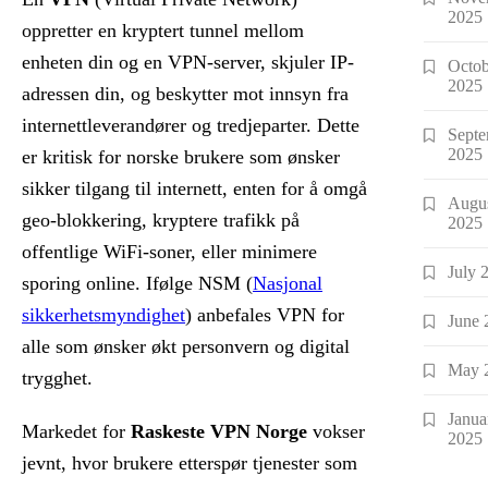
2025
oppretter en kryptert tunnel mellom
enheten din og en VPN-server, skjuler IP-
Octob
2025
adressen din, og beskytter mot innsyn fra
internettleverandører og tredjeparter. Dette
Sept
2025
er kritisk for norske brukere som ønsker
sikker tilgang til internett, enten for å omgå
Augu
geo-blokkering, kryptere trafikk på
2025
offentlige WiFi-soner, eller minimere
July 
sporing online. Ifølge NSM (
Nasjonal
sikkerhetsmyndighet
) anbefales VPN for
June 
alle som ønsker økt personvern og digital
May 
trygghet.
Janua
Markedet for
Raskeste VPN Norge
vokser
2025
jevnt, hvor brukere etterspør tjenester som