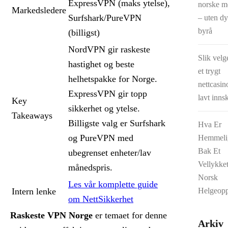
ExpressVPN (maks ytelse),
norske m
Markedsledere
Surfshark/PureVPN
– uten dy
byrå
(billigst)
NordVPN gir raskeste
Slik velg
hastighet og beste
et trygt
helhetspakke for Norge.
nettcasi
ExpressVPN gir topp
lavt inn
Key
sikkerhet og ytelse.
Takeaways
Billigste valg er Surfshark
Hva Er
og PureVPN med
Hemmeli
Bak Et
ubegrenset enheter/lav
Vellykke
månedspris.
Norsk
Les vår komplette guide
Helgeop
Intern lenke
om NettSikkerhet
Raskeste VPN Norge
er temaet for denne
Arkiv