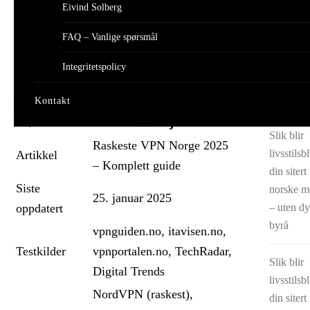
Eivind Solberg
Slik blir
9 Mins
livsstils
FAQ – Vanlige spørsmål
Raskeste VPN Norge 2025 –
din sitert 
Komplett guide
norske m
Integritetspolicy
– uten dy
byrå
Estimert lesetid: 8 minutter
Kontakt
Nøkkelfakta
Detaljer
Slik blir
Raskeste VPN Norge 2025
livsstils
Artikkel
– Komplett guide
din sitert 
Siste
norske m
25. januar 2025
– uten dy
oppdatert
byrå
vpnguiden.no, itavisen.no,
Testkilder
vpnportalen.no, TechRadar,
Slik blir
Digital Trends
livsstils
NordVPN (raskest),
din sitert 