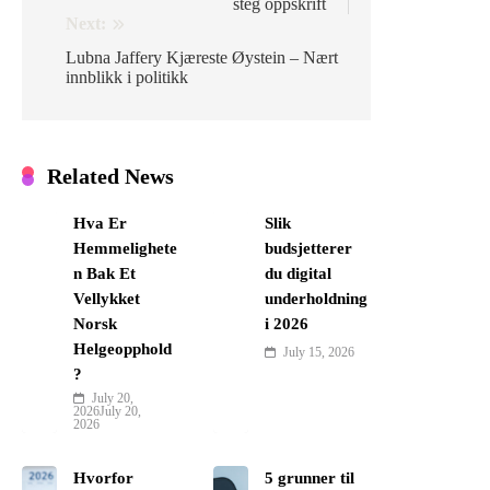
steg oppskrift
Next:
Lubna Jaffery Kjæreste Øystein – Nært
innblikk i politikk
Related News
Hva Er
Slik
Hemmelighete
budsjetterer
n Bak Et
du digital
Vellykket
underholdning
Norsk
i 2026
Helgeopphold
July 15, 2026
?
July 20,
2026
July 20,
2026
Hvorfor
5 grunner til