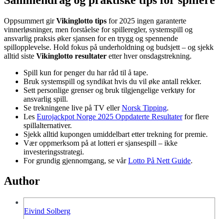
Oppsummert gir
Vikinglotto tips
for 2025 ingen garanterte
vinnerløsninger, men forståelse for spilleregler, systemspill og
ansvarlig praksis øker sjansen for en trygg og spennende
spillopplevelse. Hold fokus på underholdning og budsjett – og sjekk
alltid siste
Vikinglotto resultater
etter hver onsdagstrekning.
Spill kun for penger du har råd til å tape.
Bruk systemspill og syndikat hvis du vil øke antall rekker.
Sett personlige grenser og bruk tilgjengelige verktøy for
ansvarlig spill.
Se trekningene live på TV eller
Norsk Tipping
.
Les
Eurojackpot Norge 2025 Oppdaterte Resultater
for flere
spillalternativer.
Sjekk alltid kupongen umiddelbart etter trekning for premie.
Vær oppmerksom på at lotteri er sjansespill – ikke
investeringsstrategi.
For grundig gjennomgang, se vår
Lotto På Nett Guide
.
Author
Eivind Solberg