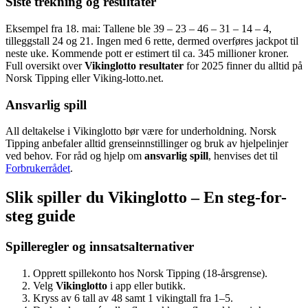
Siste trekning og resultater
Eksempel fra 18. mai: Tallene ble 39 – 23 – 46 – 31 – 14 – 4,
tilleggstall 24 og 21. Ingen med 6 rette, dermed overføres jackpot til
neste uke. Kommende pott er estimert til ca. 345 millioner kroner.
Full oversikt over
Vikinglotto resultater
for 2025 finner du alltid på
Norsk Tipping eller Viking-lotto.net.
Ansvarlig spill
All deltakelse i Vikinglotto bør være for underholdning. Norsk
Tipping anbefaler alltid grenseinnstillinger og bruk av hjelpelinjer
ved behov. For råd og hjelp om
ansvarlig spill
, henvises det til
Forbrukerrådet
.
Slik spiller du Vikinglotto – En steg-for-
steg guide
Spilleregler og innsatsalternativer
Opprett spillekonto hos Norsk Tipping (18-årsgrense).
Velg
Vikinglotto
i app eller butikk.
Kryss av 6 tall av 48 samt 1 vikingtall fra 1–5.