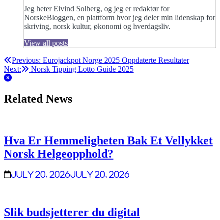
Jeg heter Eivind Solberg, og jeg er redaktør for
NorskeBloggen, en plattform hvor jeg deler min lidenskap for
skriving, norsk kultur, økonomi og hverdagsliv.
View all posts
Post
Previous:
Eurojackpot Norge 2025 Oppdaterte Resultater
Next:
Norsk Tipping Lotto Guide 2025
navigation
Related News
Hva Er Hemmeligheten Bak Et Vellykket
Norsk Helgeopphold?
July 20, 2026
July 20, 2026
Slik budsjetterer du digital