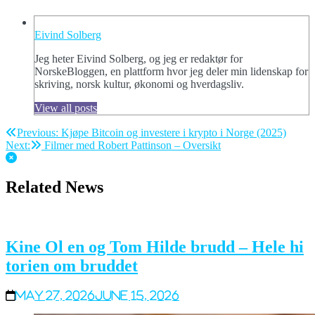
Eivind Solberg
Jeg heter Eivind Solberg, og jeg er redaktør for
NorskeBloggen, en plattform hvor jeg deler min lidenskap for
skriving, norsk kultur, økonomi og hverdagsliv.
View all posts
Post
Previous:
Kjøpe Bitcoin og investere i krypto i Norge (2025)
Next:
Filmer med Robert Pattinson – Oversikt
navigation
Related News
Kine Ol en og Tom Hilde brudd – Hele hi
torien om bruddet
May 27, 2026
June 15, 2026