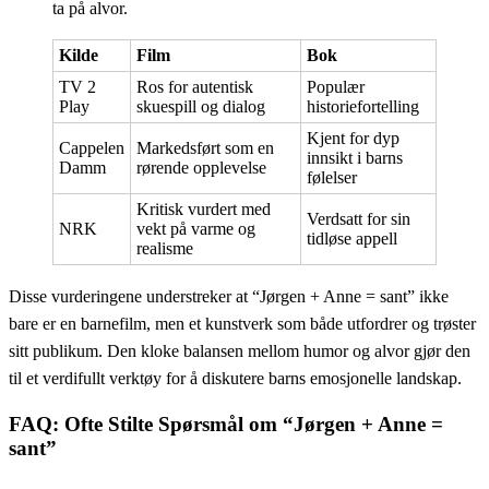
ta på alvor.
Kilde
Film
Bok
TV 2
Ros for autentisk
Populær
Play
skuespill og dialog
historiefortelling
Kjent for dyp
Cappelen
Markedsført som en
innsikt i barns
Damm
rørende opplevelse
følelser
Kritisk vurdert med
Verdsatt for sin
NRK
vekt på varme og
tidløse appell
realisme
Disse vurderingene understreker at “Jørgen + Anne = sant” ikke
bare er en barnefilm, men et kunstverk som både utfordrer og trøster
sitt publikum. Den kloke balansen mellom humor og alvor gjør den
til et verdifullt verktøy for å diskutere barns emosjonelle landskap.
FAQ: Ofte Stilte Spørsmål om “Jørgen + Anne =
sant”