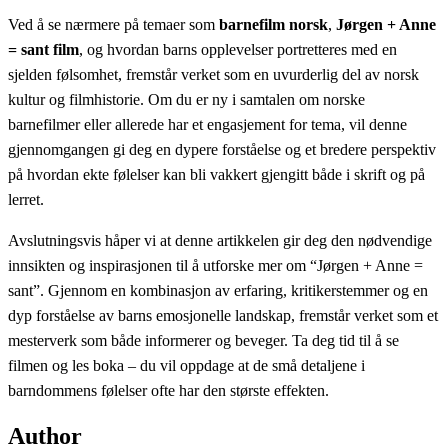
Ved å se nærmere på temaer som
barnefilm norsk
,
Jørgen + Anne
= sant film
, og hvordan barns opplevelser portretteres med en
sjelden følsomhet, fremstår verket som en uvurderlig del av norsk
kultur og filmhistorie. Om du er ny i samtalen om norske
barnefilmer eller allerede har et engasjement for tema, vil denne
gjennomgangen gi deg en dypere forståelse og et bredere perspektiv
på hvordan ekte følelser kan bli vakkert gjengitt både i skrift og på
lerret.
Avslutningsvis håper vi at denne artikkelen gir deg den nødvendige
innsikten og inspirasjonen til å utforske mer om “Jørgen + Anne =
sant”. Gjennom en kombinasjon av erfaring, kritikerstemmer og en
dyp forståelse av barns emosjonelle landskap, fremstår verket som et
mesterverk som både informerer og beveger. Ta deg tid til å se
filmen og les boka – du vil oppdage at de små detaljene i
barndommens følelser ofte har den største effekten.
Author