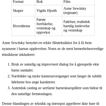
Format
Bok
Film
Anne Sewitsky
Skaper
Vigdis Hjorth
(regissør)
Første
Følelser, realistisk
forelskelse,
Hovedtema
barnlig innlevelse
vennskap og
og vennskap
oppvekst
Anne Sewitsky benyttet en rekke filmteknikker for å få frem
nyansene i barnas opplevelser. Noen av de mest bemerkelsesverdige
teknikkene inkluderer:
Bruk av naturlig og improvisert dialog for å gjenspeile ekte
barns samtaler.
Nærbilder og myke kameraoverganger som fanger de subtile
følelsene hos unge karakterer.
Autentisk casting av uerfarne barneskuespillere som bidrar til
den naturlige fremtoningen.
Denne blandingen av teknikk og intensjon appellerer ikke bare til