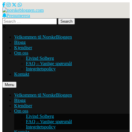
Skip
to
content
Prenumerera
norskebloggen.com
Search
for:
Velkommen til NorskeBloggen
Blogg
Kjendiser
Om oss
Eivind Solberg
FAQ – Vanlige spørsmål
Integritetspolicy
Kontakt
Menu
Velkommen til NorskeBloggen
Blogg
Kjendiser
Om oss
Eivind Solberg
FAQ – Vanlige spørsmål
Integritetspolicy