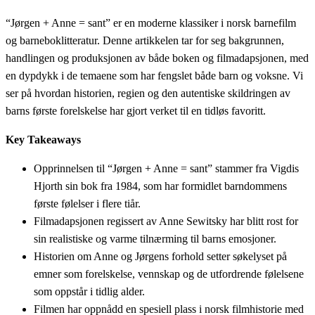
“Jørgen + Anne = sant” er en moderne klassiker i norsk barnefilm
og barneboklitteratur. Denne artikkelen tar for seg bakgrunnen,
handlingen og produksjonen av både boken og filmadapsjonen, med
en dypdykk i de temaene som har fengslet både barn og voksne. Vi
ser på hvordan historien, regien og den autentiske skildringen av
barns første forelskelse har gjort verket til en tidløs favoritt.
Key Takeaways
Opprinnelsen til “Jørgen + Anne = sant” stammer fra Vigdis
Hjorth sin bok fra 1984, som har formidlet barndommens
første følelser i flere tiår.
Filmadapsjonen regissert av Anne Sewitsky har blitt rost for
sin realistiske og varme tilnærming til barns emosjoner.
Historien om Anne og Jørgens forhold setter søkelyset på
emner som forelskelse, vennskap og de utfordrende følelsene
som oppstår i tidlig alder.
Filmen har oppnådd en spesiell plass i norsk filmhistorie med