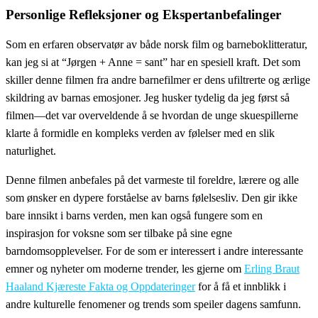
Personlige Refleksjoner og Ekspertanbefalinger
Som en erfaren observatør av både norsk film og barneboklitteratur,
kan jeg si at “Jørgen + Anne = sant” har en spesiell kraft. Det som
skiller denne filmen fra andre barnefilmer er dens ufiltrerte og ærlige
skildring av barnas emosjoner. Jeg husker tydelig da jeg først så
filmen—det var overveldende å se hvordan de unge skuespillerne
klarte å formidle en kompleks verden av følelser med en slik
naturlighet.
Denne filmen anbefales på det varmeste til foreldre, lærere og alle
som ønsker en dypere forståelse av barns følelsesliv. Den gir ikke
bare innsikt i barns verden, men kan også fungere som en
inspirasjon for voksne som ser tilbake på sine egne
barndomsopplevelser. For de som er interessert i andre interessante
emner og nyheter om moderne trender, les gjerne om
Erling Braut
Haaland Kjæreste Fakta og Oppdateringer
for å få et innblikk i
andre kulturelle fenomener og trends som speiler dagens samfunn.