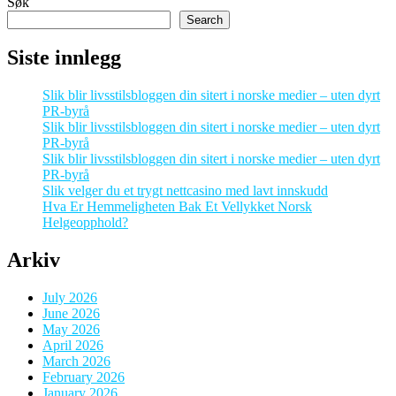
Søk
Search
Siste innlegg
Slik blir livsstilsbloggen din sitert i norske medier – uten dyrt
PR-byrå
Slik blir livsstilsbloggen din sitert i norske medier – uten dyrt
PR-byrå
Slik blir livsstilsbloggen din sitert i norske medier – uten dyrt
PR-byrå
Slik velger du et trygt nettcasino med lavt innskudd
Hva Er Hemmeligheten Bak Et Vellykket Norsk
Helgeopphold?
Arkiv
July 2026
June 2026
May 2026
April 2026
March 2026
February 2026
January 2026