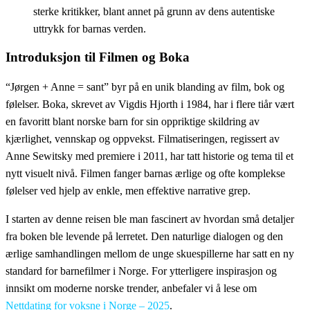
sterke kritikker, blant annet på grunn av dens autentiske
uttrykk for barnas verden.
Introduksjon til Filmen og Boka
“Jørgen + Anne = sant” byr på en unik blanding av film, bok og
følelser. Boka, skrevet av Vigdis Hjorth i 1984, har i flere tiår vært
en favoritt blant norske barn for sin oppriktige skildring av
kjærlighet, vennskap og oppvekst. Filmatiseringen, regissert av
Anne Sewitsky med premiere i 2011, har tatt historie og tema til et
nytt visuelt nivå. Filmen fanger barnas ærlige og ofte komplekse
følelser ved hjelp av enkle, men effektive narrative grep.
I starten av denne reisen ble man fascinert av hvordan små detaljer
fra boken ble levende på lerretet. Den naturlige dialogen og den
ærlige samhandlingen mellom de unge skuespillerne har satt en ny
standard for barnefilmer i Norge. For ytterligere inspirasjon og
innsikt om moderne norske trender, anbefaler vi å lese om
Nettdating for voksne i Norge – 2025
.