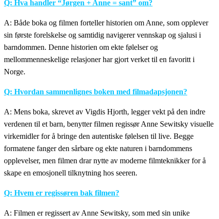
Q: Hva handler “Jørgen + Anne = sant” om?
A: Både boka og filmen forteller historien om Anne, som opplever
sin første forelskelse og samtidig navigerer vennskap og sjalusi i
barndommen. Denne historien om ekte følelser og
mellommenneskelige relasjoner har gjort verket til en favoritt i
Norge.
Q: Hvordan sammenlignes boken med filmadapsjonen?
A: Mens boka, skrevet av Vigdis Hjorth, legger vekt på den indre
verdenen til et barn, benytter filmen regissør Anne Sewitsky visuelle
virkemidler for å bringe den autentiske følelsen til live. Begge
formatene fanger den sårbare og ekte naturen i barndommens
opplevelser, men filmen drar nytte av moderne filmteknikker for å
skape en emosjonell tilknytning hos seeren.
Q: Hvem er regissøren bak filmen?
A: Filmen er regissert av Anne Sewitsky, som med sin unike