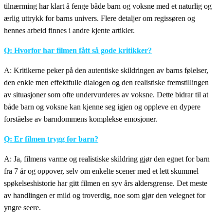
tilnærming har klart å fenge både barn og voksne med et naturlig og
ærlig uttrykk for barns univers. Flere detaljer om regissøren og
hennes arbeid finnes i andre kjente artikler.
Q: Hvorfor har filmen fått så gode kritikker?
A: Kritikerne peker på den autentiske skildringen av barns følelser,
den enkle men effektfulle dialogen og den realistiske fremstillingen
av situasjoner som ofte undervurderes av voksne. Dette bidrar til at
både barn og voksne kan kjenne seg igjen og oppleve en dypere
forståelse av barndommens komplekse emosjoner.
Q: Er filmen trygg for barn?
A: Ja, filmens varme og realistiske skildring gjør den egnet for barn
fra 7 år og oppover, selv om enkelte scener med et lett skummel
spøkelseshistorie har gitt filmen en syv års aldersgrense. Det meste
av handlingen er mild og troverdig, noe som gjør den velegnet for
yngre seere.