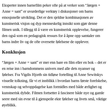
Eksperter innen barnefilm peker ofte på at verker som “Jørgen +
Anne = sant” er uvurderlige verktøy i diskusjoner om barns
emosjonelle utvikling. Det er den sjeldne kombinasjonen av
kunstnerisk visjon og dyp menneskelig innsikt som gjør denne
filmen unik. I tillegg til å være en kunstnerisk opplevelse, fungerer
den også som en pedagogisk ressurs for å åpne opp samtaler om
barns indre liv og de ofte oversette følelsene de opplever.
Konklusjon
“Jørgen + Anne = sant” er mer enn bare en film eller en bok – det er
en reise inn i barndommens univers med alle dets nyanser og
følelser. Fra Vigdis Hjorth sin tidløse fortelling til Anne Sewitskys
visuelle tolkning, får vi et innblikk i hvordan barns første forelskelse,
vennskap og selvoppdagelse kan formidles med både ærlighet og
kunstnerisk dybde. Filmen fortsetter å fascinere både nye og gamle
seere med sin evne til å gjenspeile ekte følelser og livets små, viktige
øyeblikk.