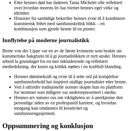
Etter hennes død har datteren Tania Michelet ofte reflektert
over hvordan morens liv har formet hennes eget virke og
identitet.
Historier fra samtidige bekrefter hennes evne til å kombinere
kunstnerisk frihet med samfunnskritisk blikk – en
kombinasjon som gjorde henne til en pioner.
Innflytelse på moderne journalistikk
Bente von der Lippe var en av de første kvinnene som brukte sin
kunstneriske bakgrunn til å gi journalistikken et nytt ansikt. Hennes
arbeid la grunnlaget for en mer inkluderende og reflektert
mediedekning, der kunst og kritikk møttes i en kraftfull blanding.
Hennes dømmekraft og evne til å sette ord på komplekse
samfunnsforhold har inspirert utallige journalister etter henne.
Ved å utfordre tradisjonelle normer skapte hun en plattform
for stemmer som tidligere var underrepresentert i media.
Hennes arv minner oss om viktigheten av å anerkjenne den
personlige siden av en profesjonell karriere, og hvordan
motgang kan omdannes til kreativitet og
samfunnsengasjement.
Oppsummering og konklusjon