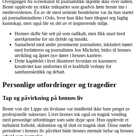
Overgangen fra scenekunst til journalistikk skjedde ikke over natten.
Bente opplevde en rekke milepæler som gradvis førte henne inn i
medieverdenen. Én av de mest sentrale hendelsene var da hun startet
på journaliststudiene i Oslo, hvor hun ikke bare tilegnet seg faglig
kunnskap, men også ble en del av et inspirerende miljø.
Hennes skifte ble sett på som radikalt, men fikk snart bred
anerkjennelse for sin dybde og innsikt.
Samarbeid med andre prominente journalister, inkludert møtet
med forfatteren og journalisten Jon Michelet, bidro til hennes
utvikling og åpnet nye dører i hennes karriere.
Dette kapittelet i livet illustrerer hvordan en kunstners
kreativitet kan omformes til et kraftfullt verktøy for
samfunnskritikk og debatt.
Personlige utfordringer og tragedier
Tap og påvirkning på hennes liv
Bente von der Lippe sin livsbane var imidlertid ikke bare preget av
profesjonelle suksesser. Livet hennes tok også en tragisk vending
med personlige utfordringer som satte dype spor. Hun opplevde et
turbulent forhold, skilsmisse og til slutt en tragisk slutt. Disse mørke
periodene i hennes liv påvirket både hennes mentale helse og hennes