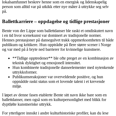
lokalsamfunnet beskrev henne som en energisk og lidenskapelig
person som alltid var på utkikk etter nye måter å uttrykke seg selv
på.
Ballettkarriere – oppdagelse og tidlige prestasjoner
Bente von der Lippe som ballettdanser ble raskt et omdiskutert navn
i en tid hvor scenekunst var dominert av tradisjonelle normer.
Hennes prestasjoner på dansegulvet trakk oppmerksomheten til både
publikum og kritikere. Hun opptrådte på flere større scener i Norge
og var med på å bryte ned barrierer for kvinnelige kunstnere.
**Tidlige opptredener** ble ofte preget av en kombinasjon av
teknisk dyktighet og emosjonell intensitet.
Hun kombinerte tradisjonelle danseelementer med nytenkende
uttrykksformer.
Publikumsreaksjoner var overveldende positive, og hun
oppnådde raskt status som et lovende talent i et krevende
miljø.
I løpet av denne fasen etablerte Bente sitt navn ikke bare som en
ballettdanser, men også som en kulturpersonlighet med blikk for
dyptfølte kunstneriske uttrykk.
For ytterligere innsikt i andre kulturhistoriske profiler, kan du lese