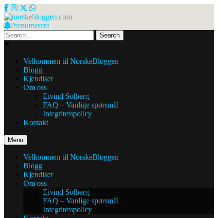
Skip
to
content
Prenumerera
norskebloggen.com
Search
for:
Velkommen til NorskeBloggen
Blogg
Kjendiser
Om oss
Eivind Solberg
FAQ – Vanlige spørsmål
Integritetspolicy
Kontakt
Menu
Velkommen til NorskeBloggen
Blogg
Kjendiser
Om oss
Eivind Solberg
FAQ – Vanlige spørsmål
Integritetspolicy