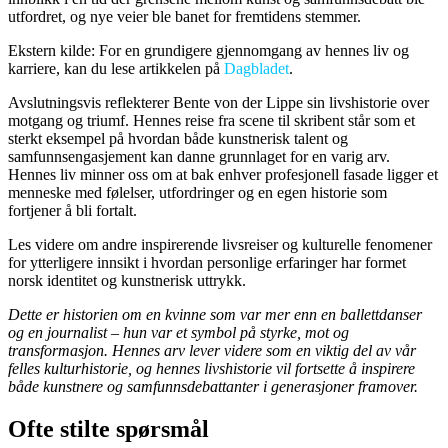
utfordret, og nye veier ble banet for fremtidens stemmer.
Ekstern kilde: For en grundigere gjennomgang av hennes liv og
karriere, kan du lese artikkelen på
Dagbladet
.
Avslutningsvis reflekterer Bente von der Lippe sin livshistorie over
motgang og triumf. Hennes reise fra scene til skribent står som et
sterkt eksempel på hvordan både kunstnerisk talent og
samfunnsengasjement kan danne grunnlaget for en varig arv.
Hennes liv minner oss om at bak enhver profesjonell fasade ligger et
menneske med følelser, utfordringer og en egen historie som
fortjener å bli fortalt.
Les videre om andre inspirerende livsreiser og kulturelle fenomener
for ytterligere innsikt i hvordan personlige erfaringer har formet
norsk identitet og kunstnerisk uttrykk.
Dette er historien om en kvinne som var mer enn en ballettdanser
og en journalist – hun var et symbol på styrke, mot og
transformasjon. Hennes arv lever videre som en viktig del av vår
felles kulturhistorie, og hennes livshistorie vil fortsette å inspirere
både kunstnere og samfunnsdebattanter i generasjoner framover.
Ofte stilte spørsmål