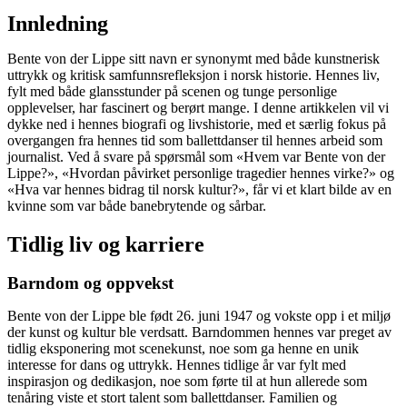
Innledning
Bente von der Lippe sitt navn er synonymt med både kunstnerisk
uttrykk og kritisk samfunnsrefleksjon i norsk historie. Hennes liv,
fylt med både glansstunder på scenen og tunge personlige
opplevelser, har fascinert og berørt mange. I denne artikkelen vil vi
dykke ned i hennes biografi og livshistorie, med et særlig fokus på
overgangen fra hennes tid som ballettdanser til hennes arbeid som
journalist. Ved å svare på spørsmål som «Hvem var Bente von der
Lippe?», «Hvordan påvirket personlige tragedier hennes virke?» og
«Hva var hennes bidrag til norsk kultur?», får vi et klart bilde av en
kvinne som var både banebrytende og sårbar.
Tidlig liv og karriere
Barndom og oppvekst
Bente von der Lippe ble født 26. juni 1947 og vokste opp i et miljø
der kunst og kultur ble verdsatt. Barndommen hennes var preget av
tidlig eksponering mot scenekunst, noe som ga henne en unik
interesse for dans og uttrykk. Hennes tidlige år var fylt med
inspirasjon og dedikasjon, noe som førte til at hun allerede som
tenåring viste et stort talent som ballettdanser. Familien og