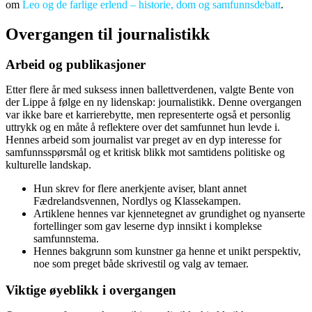
om
Leo og de farlige erlend – historie, dom og samfunnsdebatt
.
Overgangen til journalistikk
Arbeid og publikasjoner
Etter flere år med suksess innen ballettverdenen, valgte Bente von
der Lippe å følge en ny lidenskap: journalistikk. Denne overgangen
var ikke bare et karrierebytte, men representerte også et personlig
uttrykk og en måte å reflektere over det samfunnet hun levde i.
Hennes arbeid som journalist var preget av en dyp interesse for
samfunnsspørsmål og et kritisk blikk mot samtidens politiske og
kulturelle landskap.
Hun skrev for flere anerkjente aviser, blant annet
Fædrelandsvennen, Nordlys og Klassekampen.
Artiklene hennes var kjennetegnet av grundighet og nyanserte
fortellinger som gav leserne dyp innsikt i komplekse
samfunnstema.
Hennes bakgrunn som kunstner ga henne et unikt perspektiv,
noe som preget både skrivestil og valg av temaer.
Viktige øyeblikk i overgangen