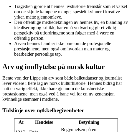
Tragedien gjorde at hennes livshistorie fremstår som et varsel
om de skjulte kampene mange, spesielt kvinner i kreative
yrker, måtte gjennomleve.
Den offentlige mediedekningen av hennes liv, en blanding av
idealisering og kritikk, har ennå vedvart og gir et viktig
perspektiv på utfordringene som følger med å være en
offentlig person.
Arven hennes handler ikke bare om de profesjonelle
prestasjonene, men også om hvordan man møter og
bearbeider personlige tap.
Arv og innflytelse på norsk kultur
Bente von der Lippe sin arv som både ballettdanser og journalist
lever videre i flere lag av norsk kulturhistorie. Hennes bidrag har
hatt en varig effekt, ikke bare gjennom de kunstneriske
prestasjonene, men også ved å bane vei for en ny generasjon
kvinnelige stemmer i mediene.
Tidslinje over nøkkelbegivenheter
År
Hendelse
Betydning
Begynnelsen på en