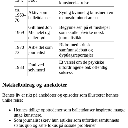
1947
Født
kunstnerisk reise
ca.
Aktiv som
Synlig kvinnelig kunstner i en
1960–
ballettdanser
mannsdominert arena
70
Gift med Jon
Begynnelsen på et mediepar
1969
Michelet og
som skulle påvirke norsk
datter født
journalistikk
Bidro med kritisk
1970–
Arbeidet som
samfunnsdebatt og
73
journalist
dyptlagsreportasjer
Et varsel om de psykiske
Død ved
1983
utfordringene bak offentlig
selvmord
suksess
Nøkkelbidrag og anekdoter
Bentes liv er rikt på anekdoter og episoder som illustrerer hennes
unike reise:
Hennes tidlige opptredener som ballettdanser inspirerte mange
unge kunstnere.
Som journalist skrev hun artikler som utfordret samfunnets
status quo og satte fokus på sosiale problemer.