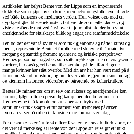
Artikkelen har belyst Bente von der Lippe som en imponerende
skikkelse som i løpet av sin korte, men betydningsfulle levetid rørte
ved både kunstens og medienes verden. Hun vokste opp med en
dyp kjærlighet til scenekunsten, briljerende som ballettdanser, og
viste enestående mot ved å gå over til journalistikk, der hun vant
anerkjennelse for sitt skarpe blikk og engasjerte samfunnsdeltakelse.
I en tid der det var få kvinner som fikk gjennomslag både i kunst og
media, representerte Bente et forbilde med sin evne til å møte livets
motgang og samtidig fremme nyanserte og kritiske perspektiver.
Hennes personlige tragedier, som satte mørke spor i en ellers lysende
karriere, har også gjort henne til et symbol på de utfordringene
mange kvinner har stått overfor. Med sin arv har hun vært med på å
forme norsk kulturhistorie, og hun lever videre gjennom sine bidrag
og gjennom historiene videreført av pårørende og kulturkritikere.
Bentes liv minner oss om at selv om suksess og anerkjennelse kan
komme, følger ofte en personlig kamp med den berømmelsen.
Hennes evne til å kombinere kunstnerisk uttrykk med
samfunnskritikk skapte et fundament som fremdeles påvirker
hvordan vi ser på rollen til kunstnere og journalister i dag.
For de som ønsker å utforske flere fasetter av norsk kulturhistorie, er
det verdt å merke seg at Bente von der Lippe sin reise gir et unikt
innblikk i en tid der grensene mellom kunst og samfunnsdebatt ble