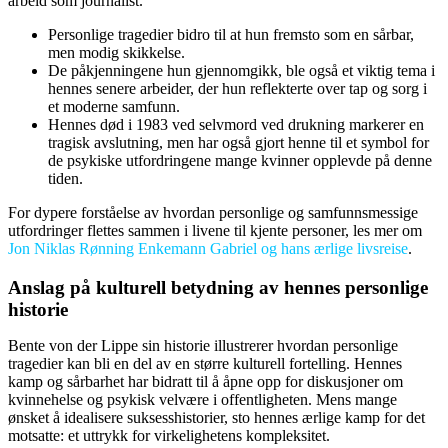
arbeid som journalist.
Personlige tragedier bidro til at hun fremsto som en sårbar,
men modig skikkelse.
De påkjenningene hun gjennomgikk, ble også et viktig tema i
hennes senere arbeider, der hun reflekterte over tap og sorg i
et moderne samfunn.
Hennes død i 1983 ved selvmord ved drukning markerer en
tragisk avslutning, men har også gjort henne til et symbol for
de psykiske utfordringene mange kvinner opplevde på denne
tiden.
For dypere forståelse av hvordan personlige og samfunnsmessige
utfordringer flettes sammen i livene til kjente personer, les mer om
Jon Niklas Rønning Enkemann Gabriel og hans ærlige livsreise
.
Anslag på kulturell betydning av hennes personlige
historie
Bente von der Lippe sin historie illustrerer hvordan personlige
tragedier kan bli en del av en større kulturell fortelling. Hennes
kamp og sårbarhet har bidratt til å åpne opp for diskusjoner om
kvinnehelse og psykisk velvære i offentligheten. Mens mange
ønsket å idealisere suksesshistorier, sto hennes ærlige kamp for det
motsatte: et uttrykk for virkelighetens kompleksitet.