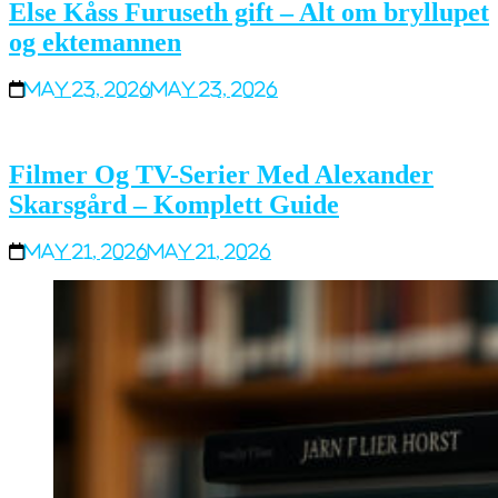
Else Kåss Furuseth gift – Alt om bryllupet
og ektemannen
May 23, 2026
May 23, 2026
Filmer Og TV-Serier Med Alexander
Skarsgård – Komplett Guide
May 21, 2026
May 21, 2026