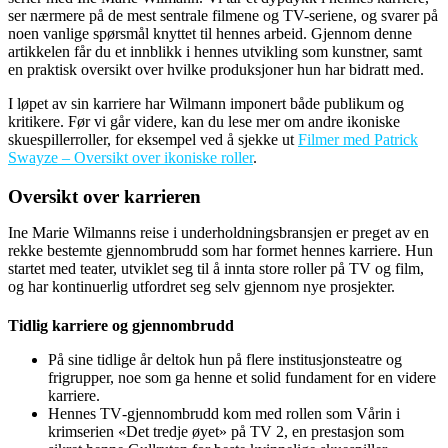
ser nærmere på de mest sentrale filmene og TV-seriene, og svarer på
noen vanlige spørsmål knyttet til hennes arbeid. Gjennom denne
artikkelen får du et innblikk i hennes utvikling som kunstner, samt
en praktisk oversikt over hvilke produksjoner hun har bidratt med.
I løpet av sin karriere har Wilmann imponert både publikum og
kritikere. Før vi går videre, kan du lese mer om andre ikoniske
skuespillerroller, for eksempel ved å sjekke ut
Filmer med Patrick
Swayze – Oversikt over ikoniske roller
.
Oversikt over karrieren
Ine Marie Wilmanns reise i underholdningsbransjen er preget av en
rekke bestemte gjennombrudd som har formet hennes karriere. Hun
startet med teater, utviklet seg til å innta store roller på TV og film,
og har kontinuerlig utfordret seg selv gjennom nye prosjekter.
Tidlig karriere og gjennombrudd
På sine tidlige år deltok hun på flere institusjonsteatre og
frigrupper, noe som ga henne et solid fundament for en videre
karriere.
Hennes TV‑gjennombrudd kom med rollen som Vårin i
krimserien «Det tredje øyet» på TV 2, en prestasjon som