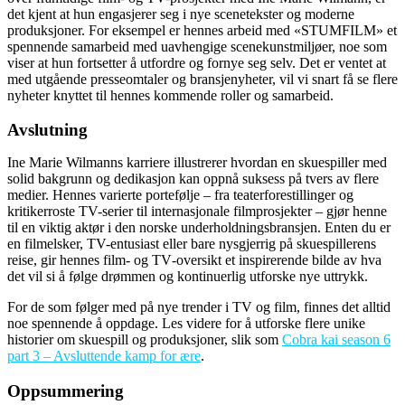
det kjent at hun engasjerer seg i nye scenetekster og moderne
produksjoner. For eksempel er hennes arbeid med «STUMFILM» et
spennende samarbeid med uavhengige scenekunstmiljøer, noe som
viser at hun fortsetter å utfordre og fornye seg selv. Det er ventet at
med utgående presseomtaler og bransjenyheter, vil vi snart få se flere
nyheter knyttet til hennes kommende roller og samarbeid.
Avslutning
Ine Marie Wilmanns karriere illustrerer hvordan en skuespiller med
solid bakgrunn og dedikasjon kan oppnå suksess på tvers av flere
medier. Hennes varierte portefølje – fra teaterforestillinger og
kritikerroste TV-serier til internasjonale filmprosjekter – gjør henne
til en viktig aktør i den norske underholdningsbransjen. Enten du er
en filmelsker, TV-entusiast eller bare nysgjerrig på skuespillerens
reise, gir hennes film- og TV‑oversikt et inspirerende bilde av hva
det vil si å følge drømmen og kontinuerlig utforske nye uttrykk.
For de som følger med på nye trender i TV og film, finnes det alltid
noe spennende å oppdage. Les videre for å utforske flere unike
historier om skuespill og produksjoner, slik som
Cobra kai season 6
part 3 – Avsluttende kamp for ære
.
Oppsummering