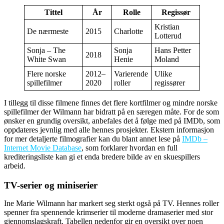
Tittel
År
Rolle
Regissør
Kristian
De nærmeste
2015
Charlotte
Lotterud
Sonja – The
Sonja
Hans Petter
2018
White Swan
Henie
Moland
Flere norske
2012–
Varierende
Ulike
spillefilmer
2020
roller
regissører
I tillegg til disse filmene finnes det flere kortfilmer og mindre norske
spillefilmer der Wilmann har bidratt på en særegen måte. For de som
ønsker en grundig oversikt, anbefales det å følge med på IMDb, som
oppdateres jevnlig med alle hennes prosjekter. Ekstern informasjon
for mer detaljerte filmografier kan du blant annet lese på
IMDb –
Internet Movie Database
, som forklarer hvordan en full
krediteringsliste kan gi et enda bredere bilde av en skuespillers
arbeid.
TV-serier og miniserier
Ine Marie Wilmann har markert seg sterkt også på TV. Hennes roller
spenner fra spennende krimserier til moderne dramaserier med stor
gjennomslagskraft. Tabellen nedenfor gir en oversikt over noen