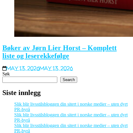
Bøker av Jørn Lier Horst – Komplett
liste og leserekkefølge
May 13, 2026
May 13, 2026
Søk
Search
Siste innlegg
Slik blir livsstilsbloggen din sitert i norske medier – uten dyrt
PR-byrå
Slik blir livsstilsbloggen din sitert i norske medier – uten dyrt
PR-byrå
Slik blir livsstilsbloggen din sitert i norske medier – uten dyrt
PR-byrå