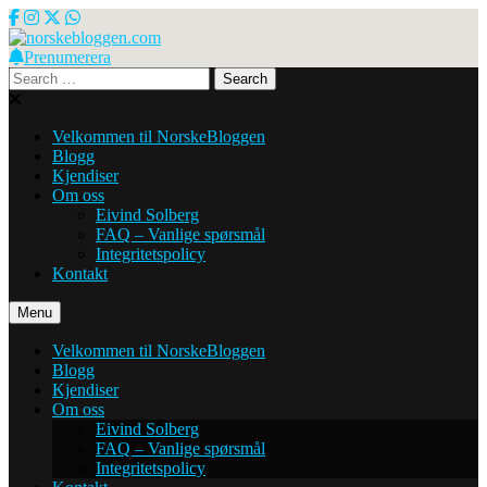
Skip
to
content
Prenumerera
norskebloggen.com
Search
for:
Velkommen til NorskeBloggen
Blogg
Kjendiser
Om oss
Eivind Solberg
FAQ – Vanlige spørsmål
Integritetspolicy
Kontakt
Menu
Velkommen til NorskeBloggen
Blogg
Kjendiser
Om oss
Eivind Solberg
FAQ – Vanlige spørsmål
Integritetspolicy