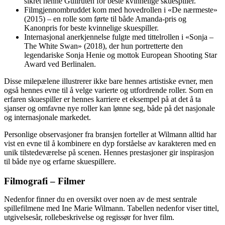
sikret henne Gullruten for beste kvinnelige skuespiller.
Filmgjennombruddet kom med hovedrollen i «De nærmeste»
(2015) – en rolle som førte til både Amanda‑pris og
Kanonpris for beste kvinnelige skuespiller.
Internasjonal anerkjennelse fulgte med tittelrollen i «Sonja –
The White Swan» (2018), der hun portretterte den
legendariske Sonja Henie og mottok European Shooting Star
Award ved Berlinalen.
Disse milepælene illustrerer ikke bare hennes artistiske evner, men
også hennes evne til å velge varierte og utfordrende roller. Som en
erfaren skuespiller er hennes karriere et eksempel på at det å ta
sjanser og omfavne nye roller kan lønne seg, både på det nasjonale
og internasjonale markedet.
Personlige observasjoner fra bransjen forteller at Wilmann alltid har
vist en evne til å kombinere en dyp forståelse av karakteren med en
unik tilstedeværelse på scenen. Hennes prestasjoner gir inspirasjon
til både nye og erfarne skuespillere.
Filmografi – Filmer
Nedenfor finner du en oversikt over noen av de mest sentrale
spillefilmene med Ine Marie Wilmann. Tabellen nedenfor viser tittel,
utgivelsesår, rollebeskrivelse og regissør for hver film.