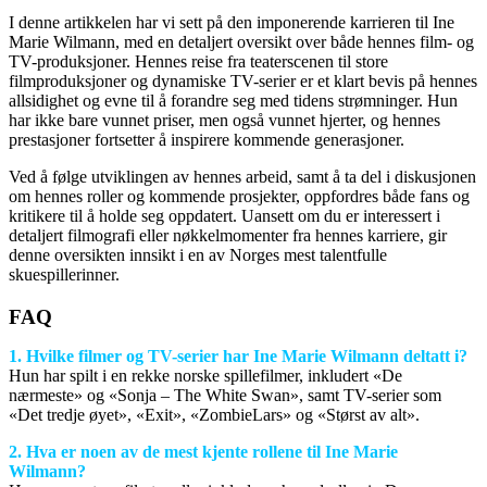
I denne artikkelen har vi sett på den imponerende karrieren til Ine
Marie Wilmann, med en detaljert oversikt over både hennes film- og
TV-produksjoner. Hennes reise fra teaterscenen til store
filmproduksjoner og dynamiske TV-serier er et klart bevis på hennes
allsidighet og evne til å forandre seg med tidens strømninger. Hun
har ikke bare vunnet priser, men også vunnet hjerter, og hennes
prestasjoner fortsetter å inspirere kommende generasjoner.
Ved å følge utviklingen av hennes arbeid, samt å ta del i diskusjonen
om hennes roller og kommende prosjekter, oppfordres både fans og
kritikere til å holde seg oppdatert. Uansett om du er interessert i
detaljert filmografi eller nøkkelmomenter fra hennes karriere, gir
denne oversikten innsikt i en av Norges mest talentfulle
skuespillerinner.
FAQ
1. Hvilke filmer og TV-serier har Ine Marie Wilmann deltatt i?
Hun har spilt i en rekke norske spillefilmer, inkludert «De
nærmeste» og «Sonja – The White Swan», samt TV-serier som
«Det tredje øyet», «Exit», «ZombieLars» og «Størst av alt».
2. Hva er noen av de mest kjente rollene til Ine Marie
Wilmann?