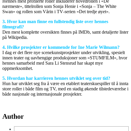
Hennes mest profilerte roller inkluderer hovedrollen i «De
nærmeste», tittelrollen som Sonja Henie i «Sonja – The White
Swan» og rollen som Vårin i TV‑serien «Det tredje øyet».
3. Hvor kan man finne en fullstendig liste over hennes
filmografi?
Den mest komplette oversikten finnes på IMDb, samt detaljerte lister
på Wikipedia.
4. Hvilke prosjekter er kommende for Ine Marie Wilmann?
I dag er det flere nye scenekunstprosjekter under utvikling, spesielt
innen teater og uavhengige produksjoner som «STUMFILM», hvor
hennes samarbeid med Sara Li Stensrud har skapt mye
oppmerksomhet.
5. Hvordan har karrieren hennes utviklet seg over tid?
Hun har utviklet seg fra å være en etablert teaterskuespiller til å innta
store roller i både film og TV, med en stadig økende tilstedeværelse i
både nasjonale og internasjonale prosjekter.
Author