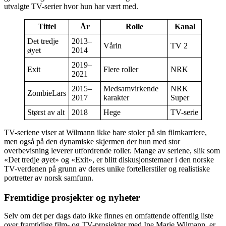
utvalgte TV-serier hvor hun har vært med.
Tittel
År
Rolle
Kanal
Det tredje
2013–
Vårin
TV 2
øyet
2014
2019–
Exit
Flere roller
NRK
2021
2015–
Medsamvirkende
NRK
ZombieLars
2017
karakter
Super
Størst av alt
2018
Hege
TV-serie
TV-seriene viser at Wilmann ikke bare stoler på sin filmkarriere,
men også på den dynamiske skjermen der hun med stor
overbevisning leverer utfordrende roller. Mange av seriene, slik som
«Det tredje øyet» og «Exit», er blitt diskusjonstemaer i den norske
TV-verdenen på grunn av deres unike fortellerstiler og realistiske
portretter av norsk samfunn.
Fremtidige prosjekter og nyheter
Selv om det per dags dato ikke finnes en omfattende offentlig liste
over framtidige film- og TV-prosjekter med Ine Marie Wilmann, er