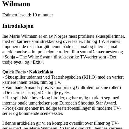
Wilmann
Estimert lesetid: 10 minutter
Introduksjon
Ine Marie Wilmann er en av Norges mest profilerte skuespillerinner,
med en karriere som strekker seg over teater, film og TV. Hennes
imponerende reise har gitt henne både nasjonal og internasjonal
anerkjennelse – fra prisbelønte roller i film som «De nærmeste» og
«Sonja – The White Swan» til suksessrike TV-serier som «Det
tredje øyet» og «Exit».
Quick Facts / Nøkkelfakta
• Skuespiller utdannet ved Teaterhøgskolen (KHiO) med en variert
karriere innen teater, film og TV.
• Vant både Amanda‑pris, Kanonpris og Gullruten for sine roller i
«De nærmeste» og «Det tredje øyet».
• Har spilt både hoved- og biroller, og har nylig markert seg med
internasjonale utmerkelser som European Shooting Star Award.
• Prosjekter spenner fra tidlige teaterforestillinger til moderne TV-
serier og kommende scenetekster.
I denne artikkelen gir vi en komplett oversikt over filmer og TV-
serier med Ine Marie Wilmann. Vi tar et dypdykk i hennes karriere,