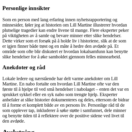
Personlige innsikter
Som en person med lang erfaring innen nyhetsrapportering og
minnesider, føler jeg at historien om Lill Martine illustrerer hvordan
plutselige tragedier kan endre livene til mange. Flere eksperter peker
på viktigheten av å samle og bevare minner etter slike hendelser.
Dette virker som et forsøk på å holde liv i historiene, slik at de som
er igjen finner både trøst og en måte å hedre den avdøde på. Et
område som ofte blir diskutert er hvordan lokalsamfunn kan benytte
slike hendelser for å øke samholdet gjennom felles minnearbeid.
Anekdoter og råd
Lokale ledere og nærstående har delt varme anekdoter om Lill
Martine. En nabo fortalte om hvordan Lill Martine ofte var den
første til å hjelpe til ved små hendelser i nabolaget – enten det var en
sprukket sykkel eller en syk nabo som trengte hjelp. Eksperter
anbefaler at slike historier dokumenteres og deles, ettersom de bidrar
til å forme et komplett bilde av en persons liv. Personlige råd til de
som opplever tap, inkluderer å søke støtte i samfunnet, dele minner
og benytte tiden til å reflektere over de positive sidene ved livet til
den avdøde.