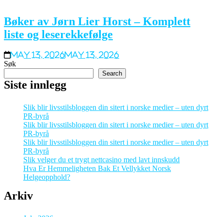
Bøker av Jørn Lier Horst – Komplett
liste og leserekkefølge
May 13, 2026
May 13, 2026
Søk
Search
Siste innlegg
Slik blir livsstilsbloggen din sitert i norske medier – uten dyrt
PR-byrå
Slik blir livsstilsbloggen din sitert i norske medier – uten dyrt
PR-byrå
Slik blir livsstilsbloggen din sitert i norske medier – uten dyrt
PR-byrå
Slik velger du et trygt nettcasino med lavt innskudd
Hva Er Hemmeligheten Bak Et Vellykket Norsk
Helgeopphold?
Arkiv