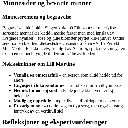
Minnesider og bevarte minner
Minneseremoni og begravelse
Begravelsen ble holdt i Slagen kirke på Eik, som var overfylt av
sørgende mennesker kledd i mørke farger men med innslag av
livsglade nyanser – rosa og gule blomster prydet kirkegulvet. Under
seremonien ble den følelsesladde Cezinando-låten «Vi Er Perfekt
Men Verden Er Ikke Det», fremført av Astrid S, spilt, noe som ga en
ekstra emosjonell tyngde til den storslåtte avskjeden.
Nøkkelminner om Lill Martine
Vennlig og omsorgsfull
– en person som alltid hadde tid for
andre
Engasjert i lokalsamfunnet
– alltid klar for frivillig innsats
Hennes humor og smil
– skapte glede blant venner og
bekjente
Modig og oppriktig
– møtte livets utfordringer med styrke
Et varig minne
– etterlot seg en dyp sorg, men også et varig
inntrykk av en verdifull sjel
Refleksjoner og ekspertvurderinger