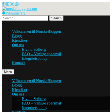
Skip
to
content
Prenumerera
norskebloggen.com
Search
for:
Velkommen til NorskeBloggen
Blogg
Kjendiser
Om oss
Eivind Solberg
FAQ – Vanlige spørsmål
Integritetspolicy
Kontakt
Menu
Velkommen til NorskeBloggen
Blogg
Kjendiser
Om oss
Eivind Solberg
FAQ – Vanlige spørsmål
Integritetspolicy