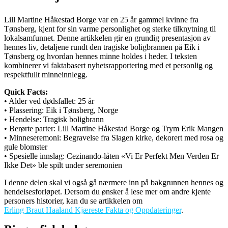
Lill Martine Håkestad Borge var en 25 år gammel kvinne fra
Tønsberg, kjent for sin varme personlighet og sterke tilknytning til
lokalsamfunnet. Denne artikkelen gir en grundig presentasjon av
hennes liv, detaljene rundt den tragiske boligbrannen på Eik i
Tønsberg og hvordan hennes minne holdes i heder. I teksten
kombinerer vi faktabasert nyhetsrapportering med et personlig og
respektfullt minneinnlegg.
Quick Facts:
• Alder ved dødsfallet: 25 år
• Plassering: Eik i Tønsberg, Norge
• Hendelse: Tragisk boligbrann
• Berørte parter: Lill Martine Håkestad Borge og Trym Erik Mangen
• Minneseremoni: Begravelse fra Slagen kirke, dekorert med rosa og
gule blomster
• Spesielle innslag: Cezinando-låten «Vi Er Perfekt Men Verden Er
Ikke Det» ble spilt under seremonien
I denne delen skal vi også gå nærmere inn på bakgrunnen hennes og
hendelsesforløpet. Dersom du ønsker å lese mer om andre kjente
personers historier, kan du se artikkelen om
Erling Braut Haaland Kjæreste Fakta og Oppdateringer
.