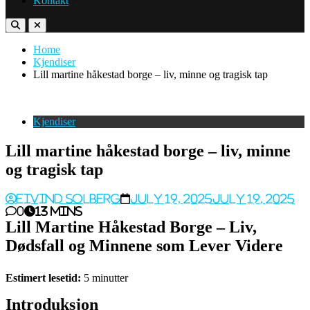
Kontakt
Home
Kjendiser
Lill martine håkestad borge – liv, minne og tragisk tap
Kjendiser
Lill martine håkestad borge – liv, minne
og tragisk tap
Eivind Solberg
July 19, 2025
July 19, 2025
0
13 mins
Lill Martine Håkestad Borge – Liv,
Dødsfall og Minnene som Lever Videre
Estimert lesetid:
5 minutter
Introduksjon