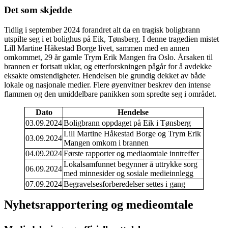
Det som skjedde
Tidlig i september 2024 forandret alt da en tragisk boligbrann
utspilte seg i et bolighus på Eik, Tønsberg. I denne tragedien mistet
Lill Martine Håkestad Borge livet, sammen med en annen
omkommet, 29 år gamle Trym Erik Mangen fra Oslo. Årsaken til
brannen er fortsatt uklar, og etterforskningen pågår for å avdekke
eksakte omstendigheter. Hendelsen ble grundig dekket av både
lokale og nasjonale medier. Flere øyenvitner beskrev den intense
flammen og den umiddelbare panikken som spredte seg i området.
Dato
Hendelse
03.09.2024
Boligbrann oppdaget på Eik i Tønsberg
Lill Martine Håkestad Borge og Trym Erik
03.09.2024
Mangen omkom i brannen
04.09.2024
Første rapporter og mediaomtale inntreffer
Lokalsamfunnet begynner å uttrykke sorg
06.09.2024
med minnesider og sosiale medieinnlegg
07.09.2024
Begravelsesforberedelser settes i gang
Nyhetsrapportering og medieomtale