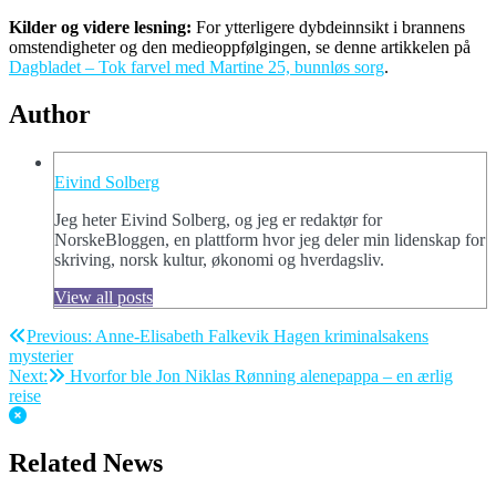
Kilder og videre lesning:
For ytterligere dybdeinnsikt i brannens
omstendigheter og den medieoppfølgingen, se denne artikkelen på
Dagbladet – Tok farvel med Martine 25, bunnløs sorg
.
Author
Eivind Solberg
Jeg heter Eivind Solberg, og jeg er redaktør for
NorskeBloggen, en plattform hvor jeg deler min lidenskap for
skriving, norsk kultur, økonomi og hverdagsliv.
View all posts
Post
Previous:
Anne-Elisabeth Falkevik Hagen kriminalsakens
mysterier
navigation
Next:
Hvorfor ble Jon Niklas Rønning alenepappa – en ærlig
reise
Related News