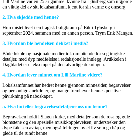
Lill Martine var en 25 år gammel kvinne fra Tønsberg som utgjorde
en viktig del av sitt lokalsamfunn, kjent for sin varme og omsorg.
2. Hva skjedde med henne?
Hun mistet livet i en tragisk boligbrann på Eik i Tønsberg i
september 2024, sammen med en annen person, Trym Erik Mangen.
3. Hvordan ble hendelsen dekket i media?
Både lokale og nasjonale medier tok omfattende for seg tragiske
detaljer, med dyp medfølelse i redaksjonelle innlegg. Artikkelen i
Dagbladet er et eksempel på den alvorlige dekningen.
4. Hvordan lever minnet om Lill Martine videre?
Lokalsamfunnet har hedret henne gjennom minnesider, begravelser
og personlige anekdoter, og mange fremhever hennes positive
påvirkning på naboskapet.
5. Hva forteller begravelsesdetaljene oss om henne?
Begravelsen holdt i Slagen kirke, med detaljer som de rosa og gule
blomstene og den spesielle musikkopplevelsen, understreker den
dype følelsen av tap, men også feiringen av et liv som ga håp og
glede til de rundt henne.