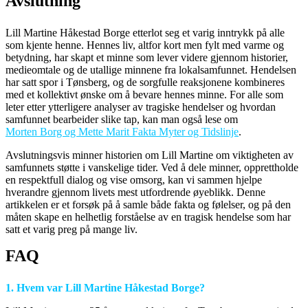
Avslutning
Lill Martine Håkestad Borge etterlot seg et varig inntrykk på alle
som kjente henne. Hennes liv, altfor kort men fylt med varme og
betydning, har skapt et minne som lever videre gjennom historier,
medieomtale og de utallige minnene fra lokalsamfunnet. Hendelsen
har satt spor i Tønsberg, og de sorgfulle reaksjonene kombineres
med et kollektivt ønske om å bevare hennes minne. For alle som
leter etter ytterligere analyser av tragiske hendelser og hvordan
samfunnet bearbeider slike tap, kan man også lese om
Morten Borg og Mette Marit Fakta Myter og Tidslinje
.
Avslutningsvis minner historien om Lill Martine om viktigheten av
samfunnets støtte i vanskelige tider. Ved å dele minner, opprettholde
en respektfull dialog og vise omsorg, kan vi sammen hjelpe
hverandre gjennom livets mest utfordrende øyeblikk. Denne
artikkelen er et forsøk på å samle både fakta og følelser, og på den
måten skape en helhetlig forståelse av en tragisk hendelse som har
satt et varig preg på mange liv.
FAQ
1. Hvem var Lill Martine Håkestad Borge?