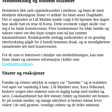
Mediedekning og offisielle uttalelser
Hendelsen fikk rask oppmerksomhet i mediene, og blant de mest
detaljerte dekningene finner vi artikler fra blant annet Dagbladet.
Det er rapportert at Lill Martine hadde valgt å bli hjemme den dagen
hun skulle hatt en reise til Kreta. Dette uventede valget skulle vise
seg å ha fatale konsekvenser. Flere kommentarer fra både familie og
naboer vitner om den dype sorgen som nå har rammet
lokalsamfunnet. Redaksjonelle innlegg understreker at en grundig
etterforskning pågår for å fastslå brannens årsak, og at myndighetene
samarbeider tett med brannvesenet.
For de som er interessert i detaljer om mediedekningen, kan man
finne sitater og nærmere informasjon i kilder som
Dagbladets artikkel
.
Sitater og reaksjoner
Familie og venner uttrykte at sorgen var
“bunnløs”
og at realiteten
ved tapet var vanskelig å fatte. Lill Martines mor, Anca Håkestad,
beskrev sorgen etter datteren som en daglig kamp med tomhet og
savn. Lokalsamfunnet har delt minner, bilder og historier om hennes
liv på sosiale medier, og mange uttrykker at hennes minne lever
videre i de små gestene, vennlige ordene og de felles minnene.