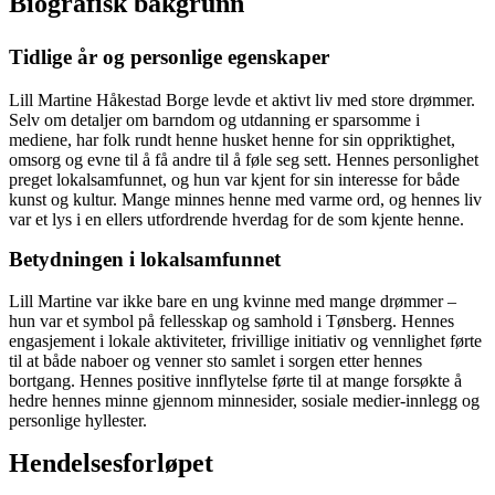
Biografisk bakgrunn
Tidlige år og personlige egenskaper
Lill Martine Håkestad Borge levde et aktivt liv med store drømmer.
Selv om detaljer om barndom og utdanning er sparsomme i
mediene, har folk rundt henne husket henne for sin oppriktighet,
omsorg og evne til å få andre til å føle seg sett. Hennes personlighet
preget lokalsamfunnet, og hun var kjent for sin interesse for både
kunst og kultur. Mange minnes henne med varme ord, og hennes liv
var et lys i en ellers utfordrende hverdag for de som kjente henne.
Betydningen i lokalsamfunnet
Lill Martine var ikke bare en ung kvinne med mange drømmer –
hun var et symbol på fellesskap og samhold i Tønsberg. Hennes
engasjement i lokale aktiviteter, frivillige initiativ og vennlighet førte
til at både naboer og venner sto samlet i sorgen etter hennes
bortgang. Hennes positive innflytelse førte til at mange forsøkte å
hedre hennes minne gjennom minnesider, sosiale medier-innlegg og
personlige hyllester.
Hendelsesforløpet