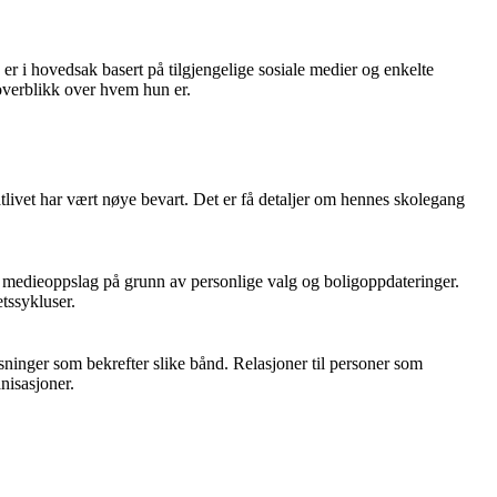
r i hovedsak basert på tilgjengelige sosiale medier og enkelte
 overblikk over hvem hun er.
tlivet har vært nøye bevart. Det er få detaljer om hennes skolegang
til medieoppslag på grunn av personlige valg og boligoppdateringer.
etssykluser.
ninger som bekrefter slike bånd. Relasjoner til personer som
nisasjoner.