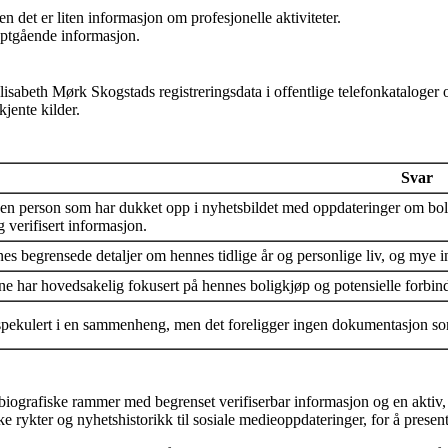
en det er liten informasjon om profesjonelle aktiviteter.
 dyptgående informasjon.
Elisabeth Mørk Skogstads registreringsdata i offentlige telefonkataloger
kjente kilder.
Svar
en person som har dukket opp i nyhetsbildet med oppdateringer om bolig
g verifisert informasjon.
nes begrensede detaljer om hennes tidlige år og personlige liv, og mye 
e har hovedsakelig fokusert på hennes boligkjøp og potensielle forbindel
spekulert i en sammenheng, men det foreligger ingen dokumentasjon som f
 biografiske rammer med begrenset verifiserbar informasjon og en aktiv
ske rykter og nyhetshistorikk til sosiale medieoppdateringer, for å present