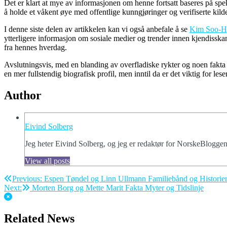
Det er klart at mye av informasjonen om henne fortsatt baseres på spek
å holde et våkent øye med offentlige kunngjøringer og verifiserte kilde
I denne siste delen av artikkelen kan vi også anbefale å se
Kim Soo-Hyun
ytterligere informasjon om sosiale medier og trender innen kjendissk
fra hennes hverdag.
Avslutningsvis, med en blanding av overfladiske rykter og noen fakta 
en mer fullstendig biografisk profil, men inntil da er det viktig for l
Author
Eivind Solberg
Jeg heter Eivind Solberg, og jeg er redaktør for NorskeBloggen,
View all posts
Post
Previous:
Espen Tøndel og Linn Ullmann Familiebånd og Historie
Next:
Morten Borg og Mette Marit Fakta Myter og Tidslinje
navigation
Related News