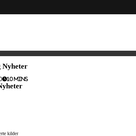
g Nyheter
0
10 mins
Nyheter
rte kilder