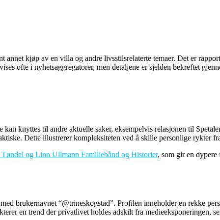
t annet kjøp av en villa og andre livsstilsrelaterte temaer. Det er rappo
vises ofte i nyhetsaggregatorer, men detaljene er sjelden bekreftet gjenn
an knyttes til andre aktuelle saker, eksempelvis relasjonen til Spetalens
 faktiske. Dette illustrerer kompleksiteten ved å skille personlige rykter fr
 Tøndel og Linn Ullmann Familiebånd og Historier
, som gir en dypere 
l med brukernavnet “@trineskogstad”. Profilen inneholder en rekke pers
ekterer en trend der privatlivet holdes adskilt fra medieeksponeringen,