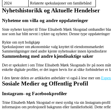
2024
Relaterte spekulasjoner om familiebånd
Nyhetshistorikk og Aktuelle Hendelser
Nyhetene om villa og andre oppdateringer
Siste nyheter knyttet til Trine Elisabeth Mørk Skogstad omhandler blan
noe som har blitt nevnt i rykter og nyheter. Denne type oppdateringer 
Rykte om nytt boligkjøp
Spekulasjoner om økonomiske valg knyttet til eiendomsmarkedet
Sammenligninger med andre kjente nyhetssaker innen kjendissfære
Sammenheng med andre kjendisaktige saker
Det er spekulert i om Trine Elisabeth Mørk Skogstads liv på noen måte k
enkelte digitale profiler, er det ingen bevis for at slike forbindelser er
I den første delen av artikkelen anbefaler vi også å lese mer om
Espen
Sosiale Medier og Offentlig Profil
Instagram- og Facebookprofiler
Trine Elisabeth Mørk Skogstad er mest synlig via sin Instagram-profi
informasjon om profesjonell bakgrunn eller familieforhold. Dette refl