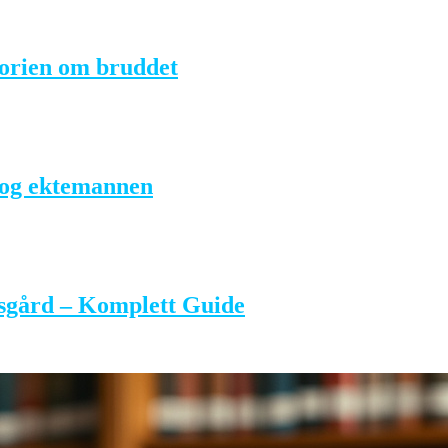
torien om bruddet
t og ektemannen
sgård – Komplett Guide