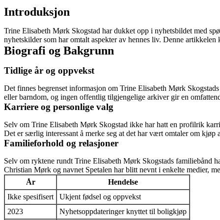
Introduksjon
Trine Elisabeth Mørk Skogstad har dukket opp i nyhetsbildet med spørs
nyhetskilder som har omtalt aspekter av hennes liv. Denne artikkelen 
Biografi og Bakgrunn
Tidlige år og oppvekst
Det finnes begrenset informasjon om Trine Elisabeth Mørk Skogstads op
eller barndom, og ingen offentlig tilgjengelige arkiver gir en omfattend
Karriere og personlige valg
Selv om Trine Elisabeth Mørk Skogstad ikke har hatt en profilrik karri
Det er særlig interessant å merke seg at det har vært omtaler om kjøp a
Familieforhold og relasjoner
Selv om ryktene rundt Trine Elisabeth Mørk Skogstads familiebånd har
Christian Mørk og navnet Spetalen har blitt nevnt i enkelte medier, me
År
Hendelse
Ikke spesifisert
Ukjent fødsel og oppvekst
2023
Nyhetsoppdateringer knyttet til boligkjøp