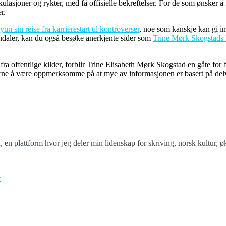
ulasjoner og rykter, med få offisielle bekreftelser. For de som ønsker å
r.
 sin reise fra karrierestart til kontroverser
, noe som kanskje kan gi i
andaler, kan du også besøke anerkjente sider som
Trine Mørk Skogstads 
fra offentlige kilder, forblir Trine Elisabeth Mørk Skogstad en gåte for
eserne å være oppmerksomme på at mye av informasjonen er basert på delvi
 en plattform hvor jeg deler min lidenskap for skriving, norsk kultur, 
r