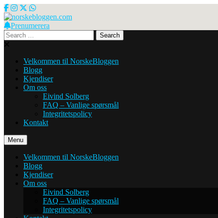
Skip
to
content
Prenumerera
norskebloggen.com
Search
for:
Velkommen til NorskeBloggen
Blogg
Kjendiser
Om oss
Eivind Solberg
FAQ – Vanlige spørsmål
Integritetspolicy
Kontakt
Menu
Velkommen til NorskeBloggen
Blogg
Kjendiser
Om oss
Eivind Solberg
FAQ – Vanlige spørsmål
Integritetspolicy