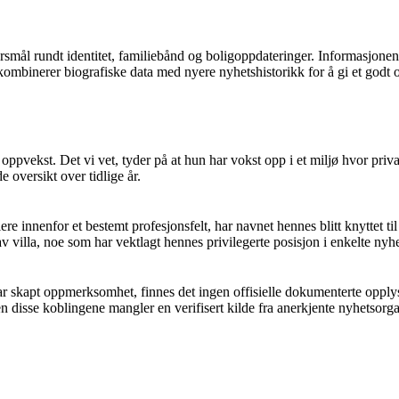
mål rundt identitet, familiebånd og boligoppdateringer. Informasjonen e
kombinerer biografiske data med nyere nyhetshistorikk for å gi et godt
pvekst. Det vi vet, tyder på at hun har vokst opp i et miljø hvor priva
e oversikt over tidlige år.
ere innenfor et bestemt profesjonsfelt, har navnet hennes blitt knyttet 
v villa, noe som har vektlagt hennes privilegerte posisjon i enkelte nyh
 skapt oppmerksomhet, finnes det ingen offisielle dokumenterte opplys
n disse koblingene mangler en verifisert kilde fra anerkjente nyhetsorga