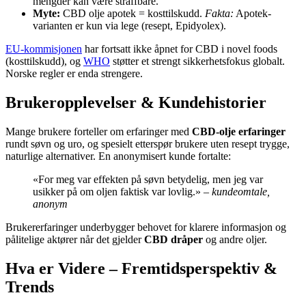
mengder kan være straffbare.
Myte:
CBD olje apotek = kosttilskudd.
Fakta:
Apotek-
varianten er kun via lege (resept, Epidyolex).
EU-kommisjonen
har fortsatt ikke åpnet for CBD i novel foods
(kosttilskudd), og
WHO
støtter et strengt sikkerhetsfokus globalt.
Norske regler er enda strengere.
Brukeropplevelser & Kundehistorier
Mange brukere forteller om erfaringer med
CBD-olje erfaringer
rundt søvn og uro, og spesielt etterspør brukere uten resept trygge,
naturlige alternativer. En anonymisert kunde fortalte:
«For meg var effekten på søvn betydelig, men jeg var
usikker på om oljen faktisk var lovlig.»
– kundeomtale,
anonym
Brukererfaringer underbygger behovet for klarere informasjon og
pålitelige aktører når det gjelder
CBD dråper
og andre oljer.
Hva er Videre – Fremtidsperspektiv &
Trends