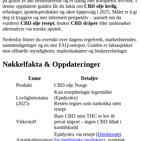
på grunn av økt helseinteresse og et stadig mer komplekst lovverk. I
denne oppdaterte guiden får du fakta om
CBD olje lovlig
,
erfaringer, apoteksprodukter og sikre kjøpsvalg i 2025. Målet er å gi
deg et tryggere og mer informert perspektiv – uansett om du
vurderer
CBD olje resept
, bruker
CBD dråper
eller undersøker
alternativer via norske apotek.
Nedenfor finner du oversikt over dagens regelverk, markedstrender,
sammenligninger og en stor FAQ-seksjon. Guiden er faktasjekket
mot offisielle myndigheter, markedsaktører og brukererfaringer.
Nøkkelfakta & Oppdateringer
Emne
Detaljer
Produkt
CBD olje Norge
Kun reseptbelagte legemidler
Lovlighetsstatus
(Epidyolex)
(2025)
Resten regnes som narkotika uten
resept
Bare CBD uten THC er lov til
Virkestoff
privat import – ingen CBD tillatt i
kosttilskudd
Epidyolex via resept (
Direktoratet
Apotekalternativer
for medisinske produkter
), syntetisk