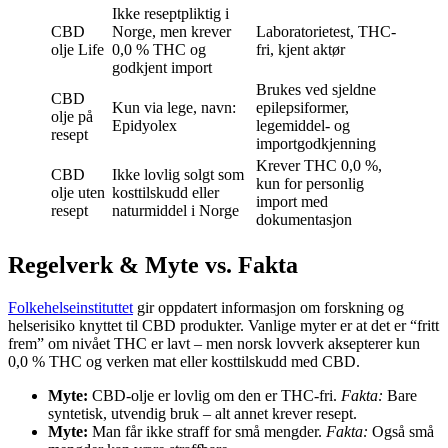
Ikke reseptpliktig i
CBD
Norge, men krever
Laboratorietest, THC-
olje Life
0,0 % THC og
fri, kjent aktør
godkjent import
Brukes ved sjeldne
CBD
Kun via lege, navn:
epilepsiformer,
olje på
Epidyolex
legemiddel- og
resept
importgodkjenning
Krever THC 0,0 %,
CBD
Ikke lovlig solgt som
kun for personlig
olje uten
kosttilskudd eller
import med
resept
naturmiddel i Norge
dokumentasjon
Regelverk & Myte vs. Fakta
Folkehelseinstituttet
gir oppdatert informasjon om forskning og
helserisiko knyttet til CBD produkter. Vanlige myter er at det er “fritt
frem” om nivået THC er lavt – men norsk lovverk aksepterer kun
0,0 % THC og verken mat eller kosttilskudd med CBD.
Myte:
CBD-olje er lovlig om den er THC-fri.
Fakta:
Bare
syntetisk, utvendig bruk – alt annet krever resept.
Myte:
Man får ikke straff for små mengder.
Fakta:
Også små