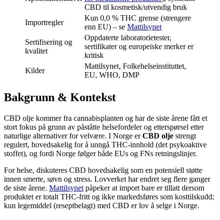
CBD til kosmetisk/utvendig bruk
Kun 0,0 % THC grense (strengere
Importregler
enn EU) – se
Mattilsynet
Oppdaterte laboratorietester,
Sertifisering og
sertifikater og europeiske merker er
kvalitet
kritisk
Mattilsynet, Folkehelseinstituttet,
Kilder
EU, WHO, DMP
Bakgrunn & Kontekst
CBD olje kommer fra cannabisplanten og har de siste årene fått et
stort fokus på grunn av påståtte helsefordeler og etterspørsel etter
naturlige alternativer for velvære. I Norge er
CBD olje
strengt
regulert, hovedsakelig for å unngå THC-innhold (det psykoaktive
stoffet), og fordi Norge følger både EUs og FNs retningslinjer.
For helse, diskuteres CBD hovedsakelig som en potensiell støtte
innen smerte, søvn og stress. Lovverket har endret seg flere ganger
de siste årene.
Mattilsynet
påpeker at import bare er tillatt dersom
produktet er totalt THC-fritt og ikke markedsføres som kosttilskudd;
kun legemiddel (reseptbelagt) med CBD er lov å selge i Norge.