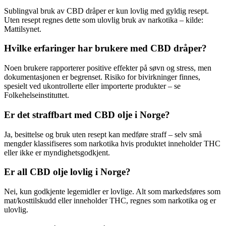
Sublingval bruk av CBD dråper er kun lovlig med gyldig resept.
Uten resept regnes dette som ulovlig bruk av narkotika – kilde:
Mattilsynet
.
Hvilke erfaringer har brukere med CBD dråper?
Noen brukere rapporterer positive effekter på søvn og stress, men
dokumentasjonen er begrenset. Risiko for bivirkninger finnes,
spesielt ved ukontrollerte eller importerte produkter – se
Folkehelseinstituttet
.
Er det straffbart med CBD olje i Norge?
Ja, besittelse og bruk uten resept kan medføre straff – selv små
mengder klassifiseres som narkotika hvis produktet inneholder THC
eller ikke er myndighetsgodkjent.
Er all CBD olje lovlig i Norge?
Nei, kun godkjente legemidler er lovlige. Alt som markedsføres som
mat/kosttilskudd eller inneholder THC, regnes som narkotika og er
ulovlig.