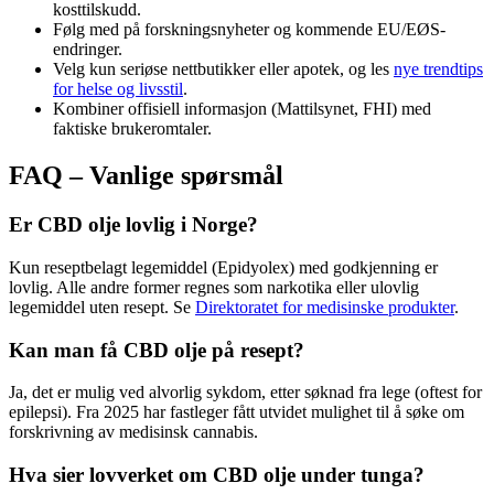
kosttilskudd.
Følg med på forskningsnyheter og kommende EU/EØS-
endringer.
Velg kun seriøse nettbutikker eller apotek, og les
nye trendtips
for helse og livsstil
.
Kombiner offisiell informasjon (Mattilsynet, FHI) med
faktiske brukeromtaler.
FAQ – Vanlige spørsmål
Er CBD olje lovlig i Norge?
Kun reseptbelagt legemiddel (Epidyolex) med godkjenning er
lovlig. Alle andre former regnes som narkotika eller ulovlig
legemiddel uten resept. Se
Direktoratet for medisinske produkter
.
Kan man få CBD olje på resept?
Ja, det er mulig ved alvorlig sykdom, etter søknad fra lege (oftest for
epilepsi). Fra 2025 har fastleger fått utvidet mulighet til å søke om
forskrivning av medisinsk cannabis.
Hva sier lovverket om CBD olje under tunga?