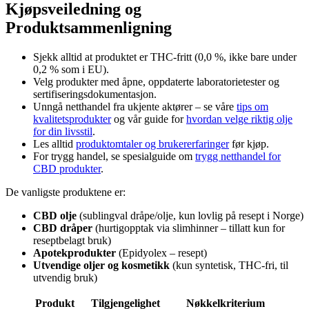
Kjøpsveiledning og
Produktsammenligning
Sjekk alltid at produktet er THC-fritt (0,0 %, ikke bare under
0,2 % som i EU).
Velg produkter med åpne, oppdaterte laboratorietester og
sertifiseringsdokumentasjon.
Unngå netthandel fra ukjente aktører – se våre
tips om
kvalitetsprodukter
og vår guide for
hvordan velge riktig olje
for din livsstil
.
Les alltid
produktomtaler og brukererfaringer
før kjøp.
For trygg handel, se spesialguide om
trygg netthandel for
CBD produkter
.
De vanligste produktene er:
CBD olje
(sublingval dråpe/olje, kun lovlig på resept i Norge)
CBD dråper
(hurtigopptak via slimhinner – tillatt kun for
reseptbelagt bruk)
Apotekprodukter
(Epidyolex – resept)
Utvendige oljer og kosmetikk
(kun syntetisk, THC-fri, til
utvendig bruk)
Produkt
Tilgjengelighet
Nøkkelkriterium