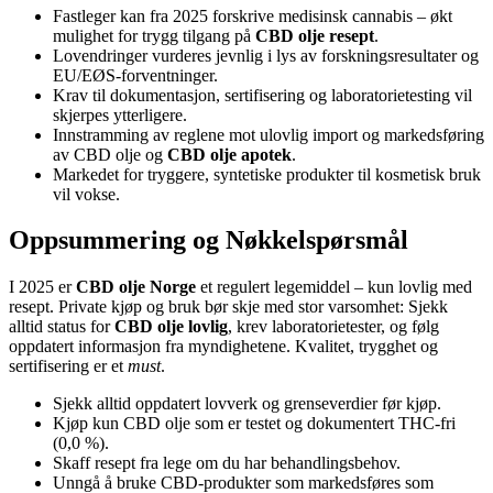
Fastleger kan fra 2025 forskrive medisinsk cannabis – økt
mulighet for trygg tilgang på
CBD olje resept
.
Lovendringer vurderes jevnlig i lys av forskningsresultater og
EU/EØS-forventninger.
Krav til dokumentasjon, sertifisering og laboratorietesting vil
skjerpes ytterligere.
Innstramming av reglene mot ulovlig import og markedsføring
av CBD olje og
CBD olje apotek
.
Markedet for tryggere, syntetiske produkter til kosmetisk bruk
vil vokse.
Oppsummering og Nøkkelspørsmål
I 2025 er
CBD olje Norge
et regulert legemiddel – kun lovlig med
resept. Private kjøp og bruk bør skje med stor varsomhet: Sjekk
alltid status for
CBD olje lovlig
, krev laboratorietester, og følg
oppdatert informasjon fra myndighetene. Kvalitet, trygghet og
sertifisering er et
must
.
Sjekk alltid oppdatert lovverk og grenseverdier før kjøp.
Kjøp kun CBD olje som er testet og dokumentert THC-fri
(0,0 %).
Skaff resept fra lege om du har behandlingsbehov.
Unngå å bruke CBD-produkter som markedsføres som