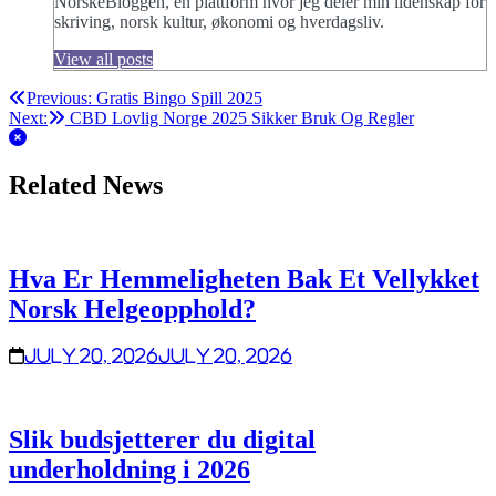
NorskeBloggen, en plattform hvor jeg deler min lidenskap for
skriving, norsk kultur, økonomi og hverdagsliv.
View all posts
Post
Previous:
Gratis Bingo Spill 2025
Next:
CBD Lovlig Norge 2025 Sikker Bruk Og Regler
navigation
Related News
Hva Er Hemmeligheten Bak Et Vellykket
Norsk Helgeopphold?
July 20, 2026
July 20, 2026
Slik budsjetterer du digital
underholdning i 2026