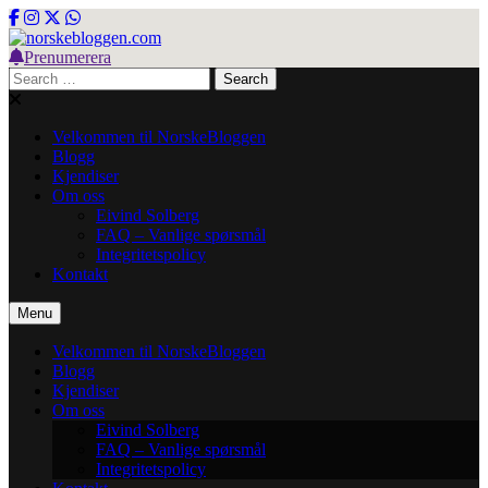
Skip
to
content
Prenumerera
norskebloggen.com
Search
for:
Velkommen til NorskeBloggen
Blogg
Kjendiser
Om oss
Eivind Solberg
FAQ – Vanlige spørsmål
Integritetspolicy
Kontakt
Menu
Velkommen til NorskeBloggen
Blogg
Kjendiser
Om oss
Eivind Solberg
FAQ – Vanlige spørsmål
Integritetspolicy